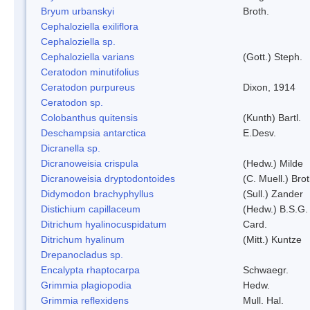
Bryum urbanskyi
Broth.
Cephaloziella exiliflora
Cephaloziella sp.
Cephaloziella varians
(Gott.) Steph.
Ceratodon minutifolius
Ceratodon purpureus
Dixon, 1914
Ceratodon sp.
Colobanthus quitensis
(Kunth) Bartl.
Deschampsia antarctica
E.Desv.
Dicranella sp.
Dicranoweisia crispula
(Hedw.) Milde
Dicranoweisia dryptodontoides
(C. Muell.) Brot
Didymodon brachyphyllus
(Sull.) Zander
Distichium capillaceum
(Hedw.) B.S.G.
Ditrichum hyalinocuspidatum
Card.
Ditrichum hyalinum
(Mitt.) Kuntze
Drepanocladus sp.
Encalypta rhaptocarpa
Schwaegr.
Grimmia plagiopodia
Hedw.
Grimmia reflexidens
Mull. Hal.