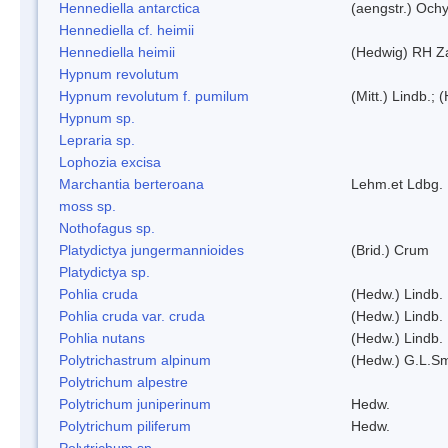
Hennediella antarctica
(aengstr.) Ochy
Hennediella cf. heimii
Hennediella heimii
(Hedwig) RH Z
Hypnum revolutum
Hypnum revolutum f. pumilum
(Mitt.) Lindb.;
Hypnum sp.
Lepraria sp.
Lophozia excisa
Marchantia berteroana
Lehm.et Ldbg.
moss sp.
Nothofagus sp.
Platydictya jungermannioides
(Brid.) Crum
Platydictya sp.
Pohlia cruda
(Hedw.) Lindb.
Pohlia cruda var. cruda
(Hedw.) Lindb.
Pohlia nutans
(Hedw.) Lindb.
Polytrichastrum alpinum
(Hedw.) G.L.S
Polytrichum alpestre
Polytrichum juniperinum
Hedw.
Polytrichum piliferum
Hedw.
Polytrichum sp.