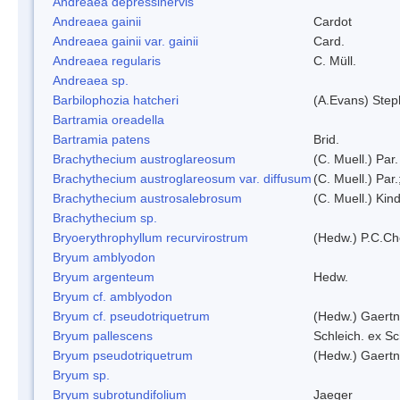
Andreaea depressinervis
Andreaea gainii
Cardot
Andreaea gainii var. gainii
Card.
Andreaea regularis
C. Müll.
Andreaea sp.
Barbilophozia hatcheri
(A.Evans) Step
Bartramia oreadella
Bartramia patens
Brid.
Brachythecium austroglareosum
(C. Muell.) Par.
Brachythecium austroglareosum var. diffusum
(C. Muell.) Par.
Brachythecium austrosalebrosum
(C. Muell.) Kin
Brachythecium sp.
Bryoerythrophyllum recurvirostrum
(Hedw.) P.C.C
Bryum amblyodon
Bryum argenteum
Hedw.
Bryum cf. amblyodon
Bryum cf. pseudotriquetrum
(Hedw.) Gaertn
Bryum pallescens
Schleich. ex S
Bryum pseudotriquetrum
(Hedw.) Gaertn
Bryum sp.
Bryum subrotundifolium
Jaeger