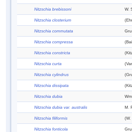
Nitzschia brebissoni
W. 
Nitzschia closterium
(Eh
Nitzschia commutata
Gru
Nitzschia compressa
(Ba
Nitzschia constricta
(Kit
Nitzschia curta
(Va
Nitzschia cylindrus
(Gr
Nitzschia dissipata
(Ki
Nitzschia dubia
Wm.
Nitzschia dubia var. australis
M. 
Nitzschia filiformis
(W.
Nitzschia fonticola
Gru