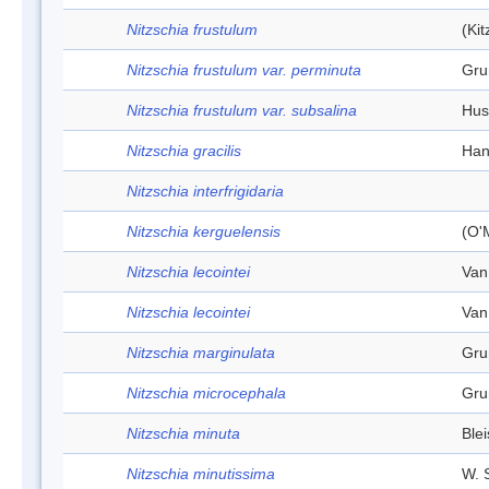
Nitzschia frustulum
(Ki
Nitzschia frustulum var. perminuta
Gru
Nitzschia frustulum var. subsalina
Hus
Nitzschia gracilis
Han
Nitzschia interfrigidaria
Nitzschia kerguelensis
(O'
Nitzschia lecointei
Van
Nitzschia lecointei
Van
Nitzschia marginulata
Gru
Nitzschia microcephala
Gru
Nitzschia minuta
Ble
Nitzschia minutissima
W. 