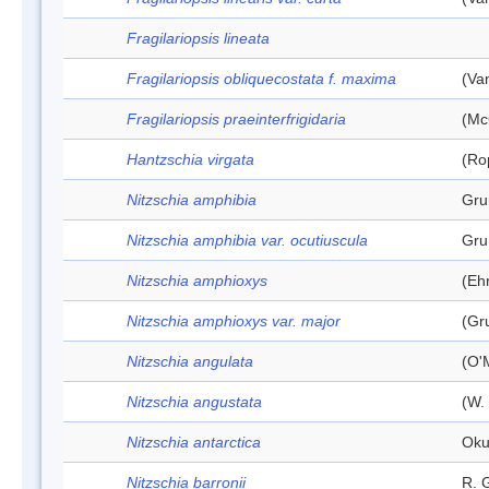
Fragilariopsis lineata
Fragilariopsis obliquecostata f. maxima
(Va
Fragilariopsis praeinterfrigidaria
(Mc
Hantzschia virgata
(Ro
Nitzschia amphibia
Gru
Nitzschia amphibia var. ocutiuscula
Gru
Nitzschia amphioxys
(Eh
Nitzschia amphioxys var. major
(Gr
Nitzschia angulata
(O'
Nitzschia angustata
(W.
Nitzschia antarctica
Oku
Nitzschia barronii
R. 