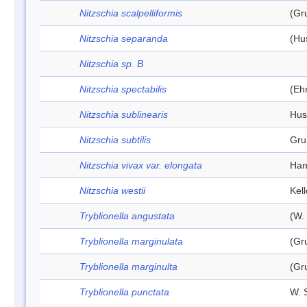
Nitzschia scalpelliformis
(Gr
Nitzschia separanda
(Hu
Nitzschia sp. B
Nitzschia spectabilis
(Eh
Nitzschia sublinearis
Hus
Nitzschia subtilis
Gru
Nitzschia vivax var. elongata
Han
Nitzschia westii
Kell
Tryblionella angustata
(W.
Tryblionella marginulata
(Gr
Tryblionella marginulta
(Gr
Tryblionella punctata
W. 