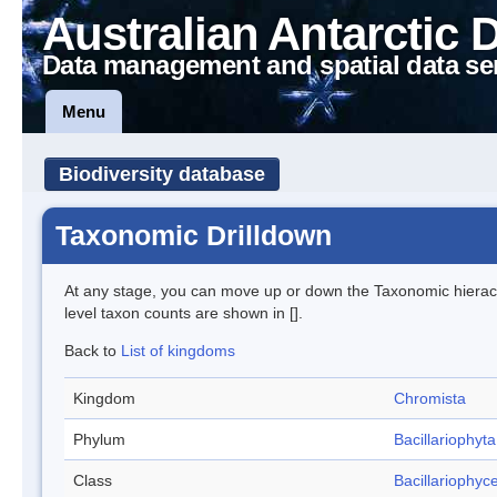
Australian Antarctic 
Data management and spatial data se
Menu
Biodiversity database
Taxonomic Drilldown
At any stage, you can move up or down the Taxonomic hiera
level taxon counts are shown in [].
Back to
List of kingdoms
Kingdom
Chromista
Phylum
Bacillariophyta
Class
Bacillariophyc