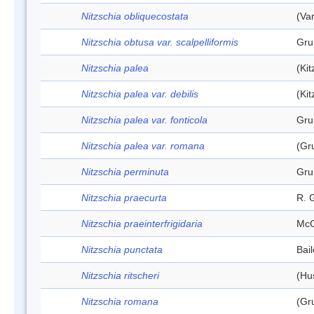
Nitzschia obliquecostata
(Va
Nitzschia obtusa var. scalpelliformis
Gru
Nitzschia palea
(Ki
Nitzschia palea var. debilis
(Ki
Nitzschia palea var. fonticola
Gru
Nitzschia palea var. romana
(Gr
Nitzschia perminuta
Gru
Nitzschia praecurta
R. 
Nitzschia praeinterfrigidaria
McC
Nitzschia punctata
Bai
Nitzschia ritscheri
(Hu
Nitzschia romana
(Gr