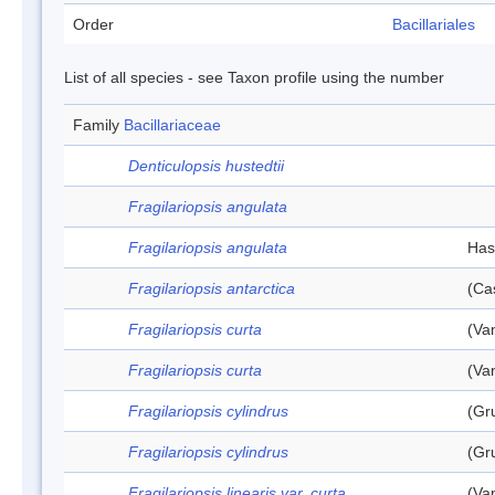
Order
Bacillariales
List of all species - see Taxon profile using the number
Family
Bacillariaceae
Denticulopsis hustedtii
Fragilariopsis angulata
Fragilariopsis angulata
Has
Fragilariopsis antarctica
(Ca
Fragilariopsis curta
(Va
Fragilariopsis curta
(Va
Fragilariopsis cylindrus
(Gr
Fragilariopsis cylindrus
(Gr
Fragilariopsis linearis var. curta
(Va