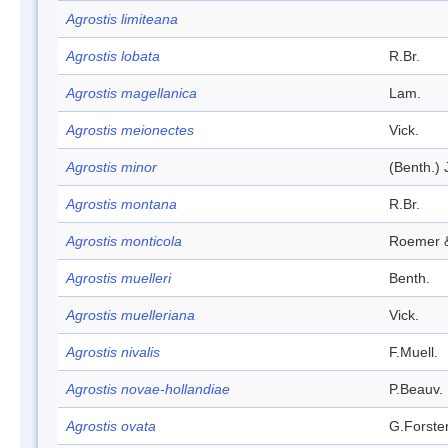
Agrostis limiteana
Agrostis lobata
R.Br.
Agrostis magellanica
Lam.
Agrostis meionectes
Vick.
Agrostis minor
(Benth.) 
Agrostis montana
R.Br.
Agrostis monticola
Roemer &
Agrostis muelleri
Benth.
Agrostis muelleriana
Vick.
Agrostis nivalis
F.Muell.
Agrostis novae-hollandiae
P.Beauv.
Agrostis ovata
G.Forste