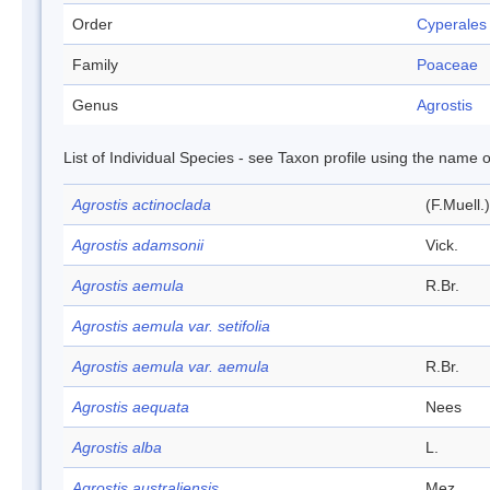
Order
Cyperales
Family
Poaceae
Genus
Agrostis
List of Individual Species - see Taxon profile using the name o
Agrostis actinoclada
(F.Muell.)
Agrostis adamsonii
Vick.
Agrostis aemula
R.Br.
Agrostis aemula var. setifolia
Agrostis aemula var. aemula
R.Br.
Agrostis aequata
Nees
Agrostis alba
L.
Agrostis australiensis
Mez