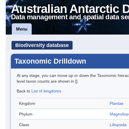
Australian Antarctic 
Data management and spatial data se
Menu
Biodiversity database
Taxonomic Drilldown
At any stage, you can move up or down the Taxonomic hiera
level taxon counts are shown in [].
Back to
List of kingdoms
Kingdom
Plantae
Phylum
Magnoliop
Class
Liliopsida