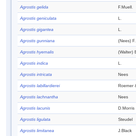
Agrostis gelida
F.Muell.
Agrostis geniculata
L.
Agrostis gigantea
L.
Agrostis gunniana
(Nees) F.
Agrostis hyemalis
(Walter) 
Agrostis indica
L.
Agrostis intricata
Nees
Agrostis labillardierei
Roemer &
Agrostis lachnantha
Nees
Agrostis lacunis
D.Morris
Agrostis ligulata
Steudel
Agrostis limitanea
J.Black