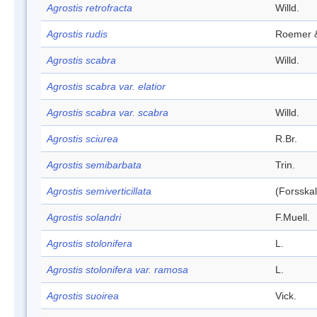
Agrostis retrofracta
Willd.
Agrostis rudis
Roemer &
Agrostis scabra
Willd.
Agrostis scabra var. elatior
Agrostis scabra var. scabra
Willd.
Agrostis sciurea
R.Br.
Agrostis semibarbata
Trin.
Agrostis semiverticillata
(Forsskal
Agrostis solandri
F.Muell.
Agrostis stolonifera
L.
Agrostis stolonifera var. ramosa
L.
Agrostis suoirea
Vick.