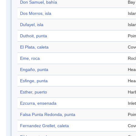
Don Samuel, bahía
Bay
Dos Morros, isla
Isla
Dufayel, isla
Isla
Duthoit, punta
Poin
El Plata, caleta
Cov
Eme, roca
Roc
Engaño, punta
Hea
Esfinge, punta
Hea
Esther, puerto
Har
Ezcurra, ensenada
Inlet
Falsa Punta Redonda, punta
Poin
Fernandez Grellet, caleta
Cov