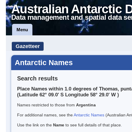
Australian Antarctic 
Data management and spatial data se
Menu
Gazetteer
Antarctic Names
Search results
Place Names within 1.0 degrees of Thomas, punt
(Latitude 62° 09.0' S Longitude 58° 29.0' W )
Names restricted to those from
Argentina
For additional names, see the
Antarctic Names
(Australian Ant
Use the link on the
Name
to see full details of that place.