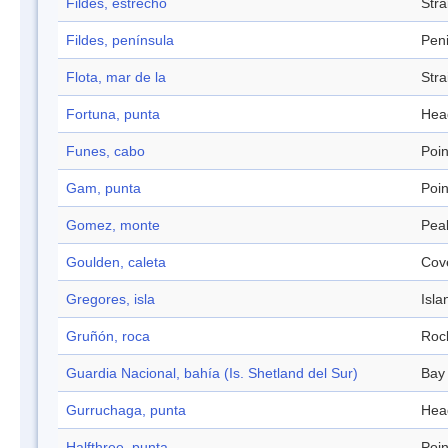
Fildes, estrecho
Stra
Fildes, península
Pen
Flota, mar de la
Stra
Fortuna, punta
Hea
Funes, cabo
Poin
Gam, punta
Poin
Gomez, monte
Pea
Goulden, caleta
Cov
Gregores, isla
Isla
Gruñón, roca
Roc
Guardia Nacional, bahía (Is. Shetland del Sur)
Bay
Gurruchaga, punta
Hea
Halfthree, punta
Poin