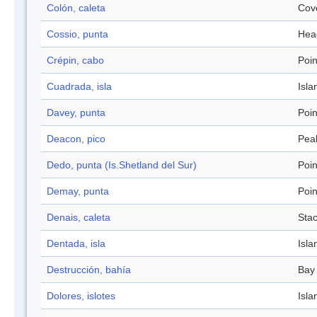
Colón, caleta
Cov
Cossio, punta
Hea
Crépin, cabo
Poin
Cuadrada, isla
Isla
Davey, punta
Poin
Deacon, pico
Pea
Dedo, punta (Is.Shetland del Sur)
Poin
Demay, punta
Poin
Denais, caleta
Sta
Dentada, isla
Isla
Destrucción, bahía
Bay
Dolores, islotes
Isla