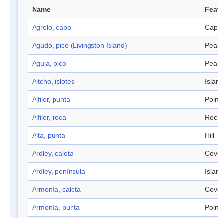
Name
Fea
Agrelo, cabo
Cap
Agudo, pico (Livingston Island)
Pea
Aguja, pico
Pea
Aitcho, islotes
Isla
Alfiler, punta
Poin
Alfiler, roca
Roc
Alta, punta
Hill
Ardley, caleta
Cov
Ardley, península
Isla
Armonía, caleta
Cov
Armonía, punta
Poin