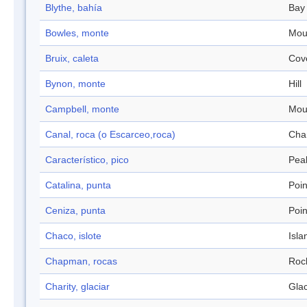
Blythe, bahía
Bay
Bowles, monte
Mou
Bruix, caleta
Cov
Bynon, monte
Hill
Campbell, monte
Mou
Canal, roca (o Escarceo,roca)
Cha
Característico, pico
Pea
Catalina, punta
Poin
Ceniza, punta
Poin
Chaco, islote
Isla
Chapman, rocas
Roc
Charity, glaciar
Glac