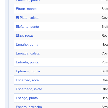
Efraín, monte
Bluf
El Plata, caleta
Cov
Elefante, punta
Bluf
Eliza, rocas
Roc
Engaño, punta
Hea
Enojada, caleta
Cov
Entrada, punta
Poin
Ephraim, monte
Bluf
Escarceo, roca
Cha
Escarpado, islote
Isla
Esfinge, punta
Hea
Espora, estrecho
Stra