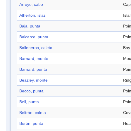
Arroyo, cabo
Cap
Atherton, islas
Isla
Baja, punta
Poin
Balcarce, punta
Poin
Balleneros, caleta
Bay
Barnard, monte
Mou
Barnard, punta
Poin
Beazley, monte
Rid
Becco, punta
Poin
Bell, punta
Poin
Beltrán, caleta
Cov
Berón, punta
Hea