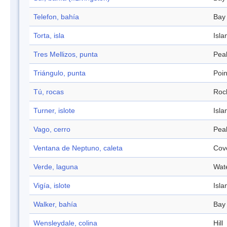
Telefon, bahía
Bay
Torta, isla
Isla
Tres Mellizos, punta
Pea
Triángulo, punta
Poin
Tú, rocas
Roc
Turner, islote
Isla
Vago, cerro
Pea
Ventana de Neptuno, caleta
Cov
Verde, laguna
Wat
Vigía, islote
Isla
Walker, bahía
Bay
Wensleydale, colina
Hill