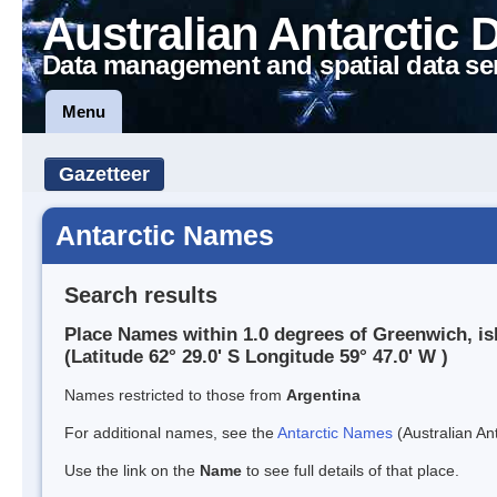
Australian Antarctic 
Data management and spatial data se
Menu
Gazetteer
Antarctic Names
Search results
Place Names within 1.0 degrees of Greenwich, is
(Latitude 62° 29.0' S Longitude 59° 47.0' W )
Names restricted to those from
Argentina
For additional names, see the
Antarctic Names
(Australian Ant
Use the link on the
Name
to see full details of that place.