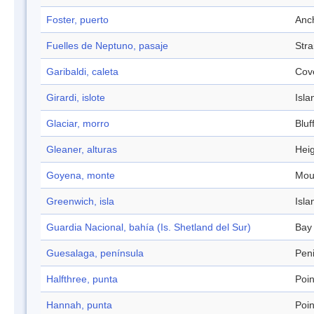
Foster, puerto
Anc
Fuelles de Neptuno, pasaje
Stra
Garibaldi, caleta
Cov
Girardi, islote
Isla
Glaciar, morro
Bluf
Gleaner, alturas
Hei
Goyena, monte
Mou
Greenwich, isla
Isla
Guardia Nacional, bahía (Is. Shetland del Sur)
Bay
Guesalaga, península
Pen
Halfthree, punta
Poin
Hannah, punta
Poin