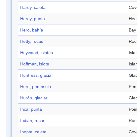
Hardy, caleta
Cov
Hardy, punta
Hea
Hero, bahía
Bay
Hetty, rocas
Roc
Heywood, islotes
Isla
Hoffman, islote
Isla
Huntress, glaciar
Glac
Hurd, península
Pen
Hurón, glaciar
Glac
Inca, punta
Poin
Indian, rocas
Roc
Inepta, caleta
Cov