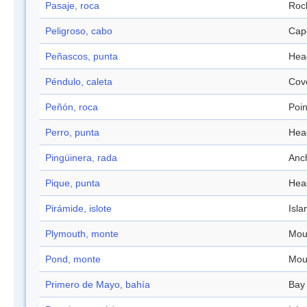
Pasaje, roca
Roc
Peligroso, cabo
Cap
Peñascos, punta
Hea
Péndulo, caleta
Cov
Peñón, roca
Poin
Perro, punta
Hea
Pingüinera, rada
Anc
Pique, punta
Hea
Pirámide, islote
Isla
Plymouth, monte
Mou
Pond, monte
Mou
Primero de Mayo, bahía
Bay