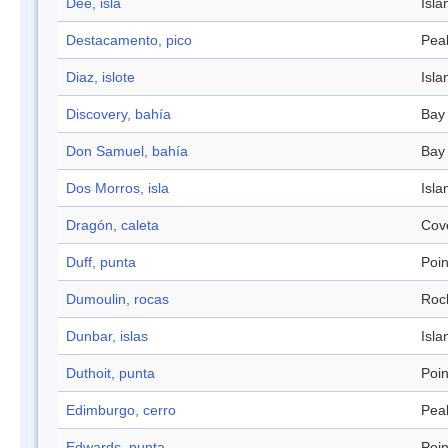
Dee, isla
Isla
Destacamento, pico
Pea
Diaz, islote
Isla
Discovery, bahía
Bay
Don Samuel, bahía
Bay
Dos Morros, isla
Isla
Dragón, caleta
Cov
Duff, punta
Poin
Dumoulin, rocas
Roc
Dunbar, islas
Isla
Duthoit, punta
Poin
Edimburgo, cerro
Pea
Edwards, punta
Poin