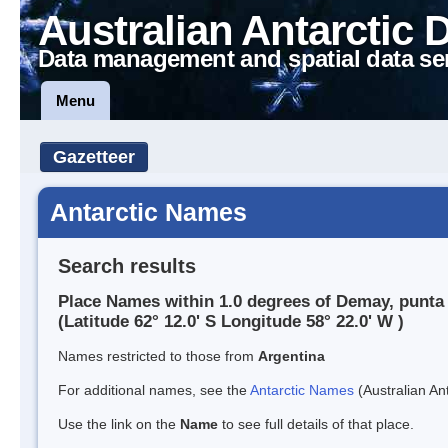
Australian Antarctic 
Data management and spatial data se
Menu
Gazetteer
Antarctic Names
Search results
Place Names within 1.0 degrees of Demay, punta
(Latitude 62° 12.0' S Longitude 58° 22.0' W )
Names restricted to those from
Argentina
For additional names, see the
Antarctic Names
(Australian Ant
Use the link on the
Name
to see full details of that place.