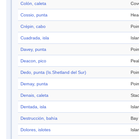
Colón, caleta
Cov
Cossio, punta
Hea
Crépin, cabo
Poin
Cuadrada, isla
Isla
Davey, punta
Poin
Deacon, pico
Pea
Dedo, punta (Is.Shetland del Sur)
Poin
Demay, punta
Poin
Denais, caleta
Sta
Dentada, isla
Isla
Destrucción, bahía
Bay
Dolores, islotes
Isla