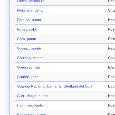
Fildes, península
Pen
Flota, mar de la
Stra
Fortuna, punta
Hea
Funes, cabo
Poin
Gam, punta
Poin
Gomez, monte
Pea
Goulden, caleta
Cov
Gregores, isla
Isla
Gruñón, roca
Roc
Guardia Nacional, bahía (Is. Shetland del Sur)
Bay
Gurruchaga, punta
Hea
Halfthree, punta
Poin
Hennequin, punta
Poin