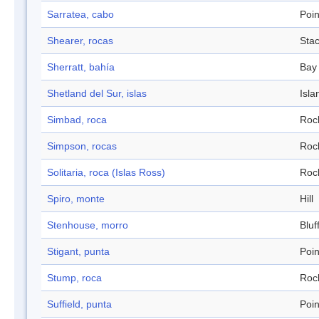
Sarratea, cabo
Poin
Shearer, rocas
Sta
Sherratt, bahía
Bay
Shetland del Sur, islas
Isla
Simbad, roca
Roc
Simpson, rocas
Roc
Solitaria, roca (Islas Ross)
Roc
Spiro, monte
Hill
Stenhouse, morro
Bluf
Stigant, punta
Poin
Stump, roca
Roc
Suffield, punta
Poin