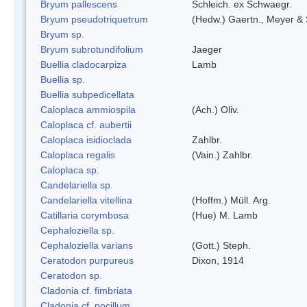
Bryum pallescens
Schleich. ex Schwaegr.
Bryum pseudotriquetrum
(Hedw.) Gaertn., Meyer & 
Bryum sp.
Bryum subrotundifolium
Jaeger
Buellia cladocarpiza
Lamb
Buellia sp.
Buellia subpedicellata
Caloplaca ammiospila
(Ach.) Oliv.
Caloplaca cf. aubertii
Caloplaca isidioclada
Zahlbr.
Caloplaca regalis
(Vain.) Zahlbr.
Caloplaca sp.
Candelariella sp.
Candelariella vitellina
(Hoffm.) Müll. Arg.
Catillaria corymbosa
(Hue) M. Lamb
Cephaloziella sp.
Cephaloziella varians
(Gott.) Steph.
Ceratodon purpureus
Dixon, 1914
Ceratodon sp.
Cladonia cf. fimbriata
Cladonia cf. pocillum