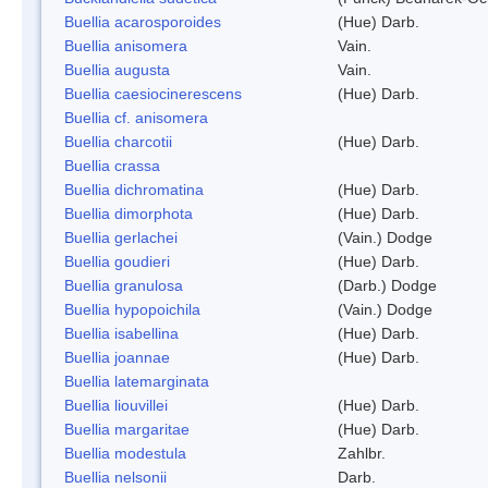
Buellia acarosporoides
(Hue) Darb.
Buellia anisomera
Vain.
Buellia augusta
Vain.
Buellia caesiocinerescens
(Hue) Darb.
Buellia cf. anisomera
Buellia charcotii
(Hue) Darb.
Buellia crassa
Buellia dichromatina
(Hue) Darb.
Buellia dimorphota
(Hue) Darb.
Buellia gerlachei
(Vain.) Dodge
Buellia goudieri
(Hue) Darb.
Buellia granulosa
(Darb.) Dodge
Buellia hypopoichila
(Vain.) Dodge
Buellia isabellina
(Hue) Darb.
Buellia joannae
(Hue) Darb.
Buellia latemarginata
Buellia liouvillei
(Hue) Darb.
Buellia margaritae
(Hue) Darb.
Buellia modestula
Zahlbr.
Buellia nelsonii
Darb.