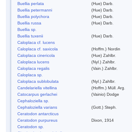
Buellia perlata
(Hue) Darb.
Buellia petermanni
(Hue) Darb.
Buellia polychora
(Hue) Darb.
Buellia russa
(Hue) Darb.
Buellia sp.
Buellia tuxenii
(Hue) Darb.
Caloplaca cf. lucens
Caloplaca cf. saxicola
(Hoffm.) Nordin
Caloplaca cinericola
(Hue) Zahlbr.
Caloplaca lucens
(Nyl.) Zahlbr.
Caloplaca regalis
(Vain.) Zahlbr.
Caloplaca sp.
Caloplaca sublobulata
(Nyl.) Zahlbr.
Candelariella vitellina
(Hoffm.) Müll. Arg.
Catocarpus gerlachei
(Vainio) Dodge
Cephaloziella sp.
Cephaloziella varians
(Gott.) Steph.
Ceratodon antarcticus
Ceratodon purpureus
Dixon, 1914
Ceratodon sp.