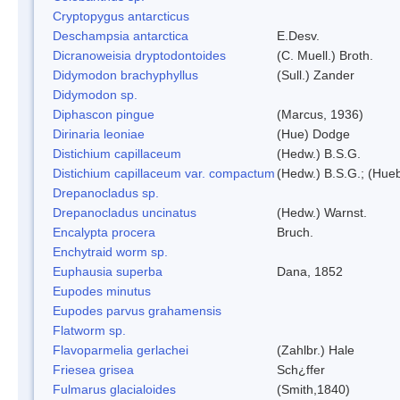
Cryptopygus antarcticus
Deschampsia antarctica
E.Desv.
Dicranoweisia dryptodontoides
(C. Muell.) Broth.
Didymodon brachyphyllus
(Sull.) Zander
Didymodon sp.
Diphascon pingue
(Marcus, 1936)
Dirinaria leoniae
(Hue) Dodge
Distichium capillaceum
(Hedw.) B.S.G.
Distichium capillaceum var. compactum
(Hedw.) B.S.G.; (Hueb
Drepanocladus sp.
Drepanocladus uncinatus
(Hedw.) Warnst.
Encalypta procera
Bruch.
Enchytraid worm sp.
Euphausia superba
Dana, 1852
Eupodes minutus
Eupodes parvus grahamensis
Flatworm sp.
Flavoparmelia gerlachei
(Zahlbr.) Hale
Friesea grisea
Sch¿ffer
Fulmarus glacialoides
(Smith,1840)