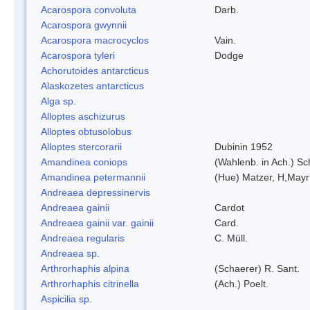
Acarospora convoluta
Darb.
Acarospora gwynnii
Acarospora macrocyclos
Vain.
Acarospora tyleri
Dodge
Achorutoides antarcticus
Alaskozetes antarcticus
Alga sp.
Alloptes aschizurus
Alloptes obtusolobus
Alloptes stercorarii
Dubinin 1952
Amandinea coniops
(Wahlenb. in Ach.) S
Amandinea petermannii
(Hue) Matzer, H,Mayr
Andreaea depressinervis
Andreaea gainii
Cardot
Andreaea gainii var. gainii
Card.
Andreaea regularis
C. Müll.
Andreaea sp.
Arthrorhaphis alpina
(Schaerer) R. Sant.
Arthrorhaphis citrinella
(Ach.) Poelt.
Aspicilia sp.