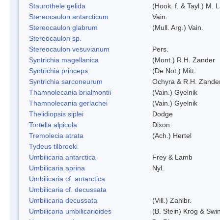
Staurothele gelida
(Hook. f. & Tayl.) M.
Stereocaulon antarcticum
Vain.
Stereocaulon glabrum
(Mull. Arg.) Vain.
Stereocaulon sp.
Stereocaulon vesuvianum
Pers.
Syntrichia magellanica
(Mont.) R.H. Zander
Syntrichia princeps
(De Not.) Mitt.
Syntrichia sarconeurum
Ochyra & R.H. Zande
Thamnolecania brialmontii
(Vain.) Gyelnik
Thamnolecania gerlachei
(Vain.) Gyelnik
Thelidiopsis siplei
Dodge
Tortella alpicola
Dixon
Tremolecia atrata
(Ach.) Hertel
Tydeus tilbrooki
Umbilicaria antarctica
Frey & Lamb
Umbilicaria aprina
Nyl.
Umbilicaria cf. antarctica
Umbilicaria cf. decussata
Umbilicaria decussata
(Vill.) Zahlbr.
Umbilicaria umbilicarioides
(B. Stein) Krog & Sw