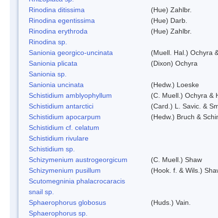
Rinodina ditissima
(Hue) Zahlbr.
Rinodina egentissima
(Hue) Darb.
Rinodina erythroda
(Hue) Zahlbr.
Rinodina sp.
Sanionia georgico-uncinata
(Muell. Hal.) Ochyra
Sanionia plicata
(Dixon) Ochyra
Sanionia sp.
Sanionia uncinata
(Hedw.) Loeske
Schistidium amblyophyllum
(C. Muell.) Ochyra & 
Schistidium antarctici
(Card.) L. Savic. & Sm
Schistidium apocarpum
(Hedw.) Bruch & Schi
Schistidium cf. celatum
Schistidium rivulare
Schistidium sp.
Schizymenium austrogeorgicum
(C. Muell.) Shaw
Schizymenium pusillum
(Hook. f. & Wils.) Sh
Scutomegninia phalacrocaracis
snail sp.
Sphaerophorus globosus
(Huds.) Vain.
Sphaerophorus sp.