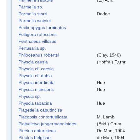
Parmelia sp.
Parmelia starri
Dodge
Parmelia wainioi
Pectinopygus turbinatus
Peltigera rufescens
Penthaleus villosus
Pertusaria sp.
Philoceanus robertsi
(Clay, 1940)
Physcia caesia
(Hoffm.) F¿rnr.
Physcia cf. caesia
Physcia cf. dubia
Physcia inordinata
Hue
Physcia nitescens
Hue
Physcia sp.
Physcia tabacina
Hue
Piagetiella caputincisa
Placopsis contortuplicata
M. Lamb
Platydictya jungermannioides
(Brid.) Crum
Plectus antarcticus
De Man, 1904
Plectus belgicae
de Man, 1904