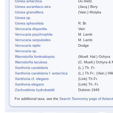
Usnea antarctica
Du Rietz.
Usnea aurantiaco-atra
(Jacq.) Bory
Usnea granulifera
(Vain.) Motyka
Usnea sp.
Usnea sphacelata
R. Br.
Verrucaria dispartita
Vain
Verrucaria psychrophila
M. Lamb
Verrucaria serpuloides
M. Lamb
Verrucaria siplei
Dodge
Verrucaria sp.
Warnstorfia fontinaliopsis
(Muell. Hal.) Ochyra
Warnstorfia laculosa
(C. Muell.) Ochyra & 
Xanthoria candelaria
(L.) Th. Fr.
Xanthoria candelaria f. antarctica
(L.) Th.Fr.; (Vain.) Hil
Xanthoria cf. elegans
(Link) Th.Fr.
Xanthoria elegans
(Link) Th. Fr.
Zachvatkinia hydrobatidii
Dubinin 1949
For additional taxa, see the
Search Taxonomy page of Antarcti