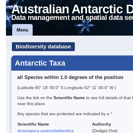
Australian Antarctic 
Data management and spatial data se
Menu
Biodiversity database
Antarctic Taxa
all Species within 1.0 degrees of the position
(Latitude 65° 18' 00.0" S Longitude 62° 11' 00.0" W )
Use the link on the
Scientific Name
to see full details of that
near this place.
Any species that are protected are indicated by a
*
Scientific Name
Authority
Acarospora austroshetlandica
(Dodge) Ovst.