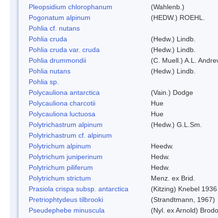
Pleopsidium chlorophanum
(Wahlenb.)
Pogonatum alpinum
(HEDW.) ROEHL.
Pohlia cf. nutans
Pohlia cruda
(Hedw.) Lindb.
Pohlia cruda var. cruda
(Hedw.) Lindb.
Pohlia drummondii
(C. Muell.) A.L. Andr
Pohlia nutans
(Hedw.) Lindb.
Pohlia sp.
Polycauliona antarctica
(Vain.) Dodge
Polycauliona charcotii
Hue
Polycauliona luctuosa
Hue
Polytrichastrum alpinum
(Hedw.) G.L.Sm.
Polytrichastrum cf. alpinum
Polytrichum alpinum
Heedw.
Polytrichum juniperinum
Hedw.
Polytrichum piliferum
Hedw.
Polytrichum strictum
Menz. ex Brid.
Prasiola crispa subsp. antarctica
(Kitzing) Knebel 1936
Pretriophtydeus tilbrooki
(Strandtmann, 1967)
Pseudephebe minuscula
(Nyl. ex Arnold) Bro