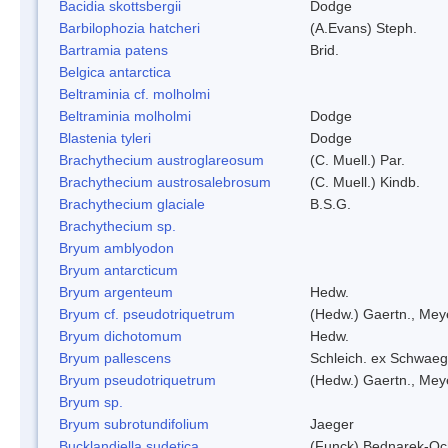
Bacidia skottsbergii
Dodge
Barbilophozia hatcheri
(A.Evans) Steph.
Bartramia patens
Brid.
Belgica antarctica
Beltraminia cf. molholmi
Beltraminia molholmi
Dodge
Blastenia tyleri
Dodge
Brachythecium austroglareosum
(C. Muell.) Par.
Brachythecium austrosalebrosum
(C. Muell.) Kindb.
Brachythecium glaciale
B.S.G.
Brachythecium sp.
Bryum amblyodon
Bryum antarcticum
Bryum argenteum
Hedw.
Bryum cf. pseudotriquetrum
(Hedw.) Gaertn., Mey
Bryum dichotomum
Hedw.
Bryum pallescens
Schleich. ex Schwaeg
Bryum pseudotriquetrum
(Hedw.) Gaertn., Mey
Bryum sp.
Bryum subrotundifolium
Jaeger
Bucklandiella sudetica
(Funck) Bednarek-Oc