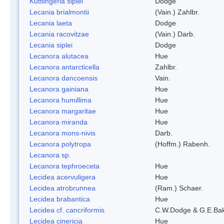
Kuttlingeria siplei
Dodge
Lecania brialmontii
(Vain.) Zahlbr.
Lecania laeta
Dodge
Lecania racovitzae
(Vain.) Darb.
Lecania siplei
Dodge
Lecanora alutacea
Hue
Lecanora antarcticella
Zahlbr.
Lecanora dancoensis
Vain.
Lecanora gainiana
Hue
Lecanora humillima
Hue
Lecanora margaritae
Hue
Lecanora miranda
Hue
Lecanora mons-nivis
Darb.
Lecanora polytropa
(Hoffm.) Rabenh.
Lecanora sp.
Lecanora tephroeceta
Hue
Lecidea acervuligera
Hue
Lecidea atrobrunnea
(Ram.) Schaer.
Lecidea brabantica
Hue
Lecidea cf. cancriformis
C.W.Dodge & G.E.Ba
Lecidea cinericia
Hue