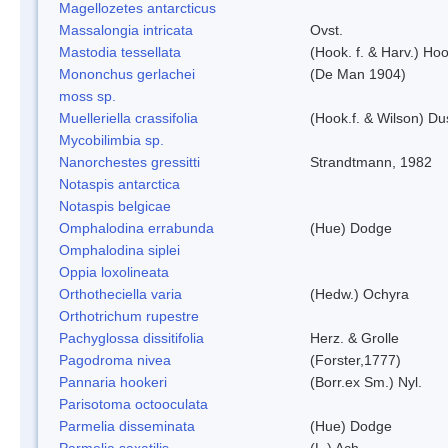
Magellozetes antarcticus
Massalongia intricata
Ovst.
Mastodia tessellata
(Hook. f. & Harv.) Hoo
Mononchus gerlachei
(De Man 1904)
moss sp.
Muelleriella crassifolia
(Hook.f. & Wilson) D
Mycobilimbia sp.
Nanorchestes gressitti
Strandtmann, 1982
Notaspis antarctica
Notaspis belgicae
Omphalodina errabunda
(Hue) Dodge
Omphalodina siplei
Oppia loxolineata
Orthotheciella varia
(Hedw.) Ochyra
Orthotrichum rupestre
Pachyglossa dissitifolia
Herz. & Grolle
Pagodroma nivea
(Forster,1777)
Pannaria hookeri
(Borr.ex Sm.) Nyl.
Parisotoma octooculata
Parmelia disseminata
(Hue) Dodge
Parmelia saxatilis
(L.) Ach.