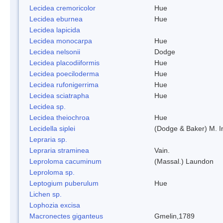
Lecidea cremoricolor
Hue
Lecidea eburnea
Hue
Lecidea lapicida
Lecidea monocarpa
Hue
Lecidea nelsonii
Dodge
Lecidea placodiiformis
Hue
Lecidea poeciloderma
Hue
Lecidea rufonigerrima
Hue
Lecidea sciatrapha
Hue
Lecidea sp.
Lecidea theiochroa
Hue
Lecidella siplei
(Dodge & Baker) M. 
Lepraria sp.
Lepraria straminea
Vain.
Leproloma cacuminum
(Massal.) Laundon
Leproloma sp.
Leptogium puberulum
Hue
Lichen sp.
Lophozia excisa
Macronectes giganteus
Gmelin,1789