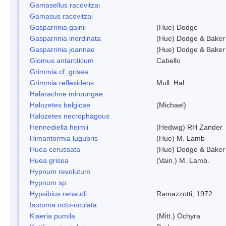
Gamasellus racovitzai
Gamasus racovitzai
Gasparrinia gainii
(Hue) Dodge
Gasparrinia inordinata
(Hue) Dodge & Baker
Gasparrinia joannae
(Hue) Dodge & Baker
Glomus antarcticum
Cabello
Grimmia cf. grisea
Grimmia reflexidens
Mull. Hal.
Halarachne miroungae
Halozetes belgicae
(Michael)
Halozetes necrophagous
Hennediella heimii
(Hedwig) RH Zander
Himantormia lugubris
(Hue) M. Lamb
Huea cerussata
(Hue) Dodge & Baker
Huea grisea
(Vain.) M. Lamb.
Hypnum revolutum
Hypnum sp.
Hypsibius renaudi
Ramazzotti, 1972
Isotoma octo-oculata
Kiaeria pumila
(Mitt.) Ochyra