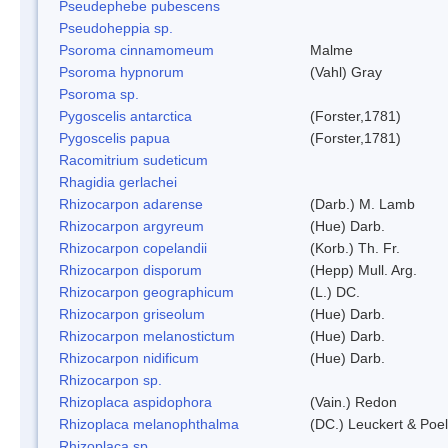
Pseudephebe pubescens
Pseudoheppia sp.
Psoroma cinnamomeum
Malme
Psoroma hypnorum
(Vahl) Gray
Psoroma sp.
Pygoscelis antarctica
(Forster,1781)
Pygoscelis papua
(Forster,1781)
Racomitrium sudeticum
Rhagidia gerlachei
Rhizocarpon adarense
(Darb.) M. Lamb
Rhizocarpon argyreum
(Hue) Darb.
Rhizocarpon copelandii
(Korb.) Th. Fr.
Rhizocarpon disporum
(Hepp) Mull. Arg.
Rhizocarpon geographicum
(L.) DC.
Rhizocarpon griseolum
(Hue) Darb.
Rhizocarpon melanostictum
(Hue) Darb.
Rhizocarpon nidificum
(Hue) Darb.
Rhizocarpon sp.
Rhizoplaca aspidophora
(Vain.) Redon
Rhizoplaca melanophthalma
(DC.) Leuckert & Poel
Rhizoplaca sp.