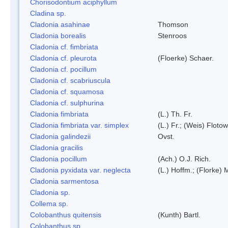
Chorisodontium aciphyllum
Cladina sp.
Cladonia asahinae
Thomson
Cladonia borealis
Stenroos
Cladonia cf. fimbriata
Cladonia cf. pleurota
(Floerke) Schaer.
Cladonia cf. pocillum
Cladonia cf. scabriuscula
Cladonia cf. squamosa
Cladonia cf. sulphurina
Cladonia fimbriata
(L.) Th. Fr.
Cladonia fimbriata var. simplex
(L.) Fr.; (Weis) Flotow
Cladonia galindezii
Ovst.
Cladonia gracilis
Cladonia pocillum
(Ach.) O.J. Rich.
Cladonia pyxidata var. neglecta
(L.) Hoffm.; (Florke) 
Cladonia sarmentosa
Cladonia sp.
Collema sp.
Colobanthus quitensis
(Kunth) Bartl.
Colobanthus sp.