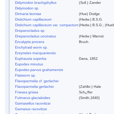
Didymodon brachyphyllus
(Sull.) Zander
Didymodon sp.
Dirinaria leoniae
(Hue) Dodge
Distichium capillaceum
(Hedw.) B.S.G.
Distichium capillaceum var. compactum
(Hedw.) B.S.G.; (Hueb
Drepanocladus sp.
Drepanocladus uncinatus
(Hedw.) Warnst.
Encalypta procera
Bruch.
Enchytraid worm sp.
Ereynetes macquariensis
Euphausia superba
Dana, 1852
Eupodes minutus
Eupodes parvus grahamensis
Flatworm sp.
Flavoparmelia cf. gerlachei
Flavoparmelia gerlachei
(Zahlbr.) Hale
Friesea grisea
Sch¿ffer
Fulmarus glacialoides
(Smith,1840)
Gamasellus racovitzai
Gamasus racovitzai