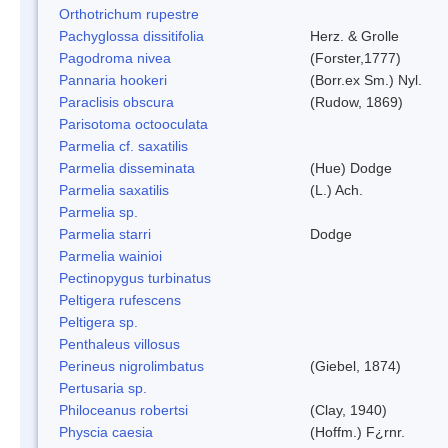
Orthotrichum rupestre
Pachyglossa dissitifolia
Herz. & Grolle
Pagodroma nivea
(Forster,1777)
Pannaria hookeri
(Borr.ex Sm.) Nyl.
Paraclisis obscura
(Rudow, 1869)
Parisotoma octooculata
Parmelia cf. saxatilis
Parmelia disseminata
(Hue) Dodge
Parmelia saxatilis
(L.) Ach.
Parmelia sp.
Parmelia starri
Dodge
Parmelia wainioi
Pectinopygus turbinatus
Peltigera rufescens
Peltigera sp.
Penthaleus villosus
Perineus nigrolimbatus
(Giebel, 1874)
Pertusaria sp.
Philoceanus robertsi
(Clay, 1940)
Physcia caesia
(Hoffm.) F¿rnr.