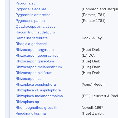
Psoroma sp.
Pygoscelis adeliae
(Hombron and Jacqui
Pygoscelis antarctica
(Forster,1781)
Pygoscelis papua
(Forster,1781)
Quadraceps antarcticus
Racomitrium sudeticum
Ramalina terebrata
Hook. & Tayl.
Rhagidia gerlachei
Rhizocarpon argyreum
(Hue) Darb.
Rhizocarpon geographicum
(L.) DC.
Rhizocarpon griseolum
(Hue) Darb.
Rhizocarpon melanostictum
(Hue) Darb.
Rhizocarpon nidificum
(Hue) Darb.
Rhizocarpon sp.
Rhizoplaca aspidophora
(Vain.) Redon
Rhizoplaca cf. aspidophora
Rhizoplaca melanophthalma
(DC.) Leuckert & Poel
Rhizoplaca sp.
Rhombognathus gressitti
Newell, 1967
Rinodina ditissima
(Hue) Zahlbr.