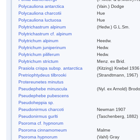
Polycauliona antarctica
(Vain.) Dodge
Polycauliona charcotii
Hue
Polycauliona luctuosa
Hue
Polytrichastrum alpinum
(Hedw.) G.L.Sm.
Polytrichastrum cf. alpinum
Polytrichum alpinum
Heedw.
Polytrichum juniperinum
Hedw.
Polytrichum piliferum
Hedw.
Polytrichum strictum
Menz. ex Brid.
Prasiola crispa subsp. antarctica
(Kitzing) Knebel 1936
Pretriophtydeus tilbrooki
(Strandtmann, 1967)
Protereunetes minutus
Pseudephebe minuscula
(Nyl. ex Arnold) Bro
Pseudephebe pubescens
Pseudoheppia sp.
Pseudonirmus charcoti
Newman 1907
Pseudonirmus gurlti
(Taschenberg, 1882)
Psoroma cf. hypnorum
Psoroma cinnamomeum
Malme
Psoroma hypnorum
(Vahl) Gray