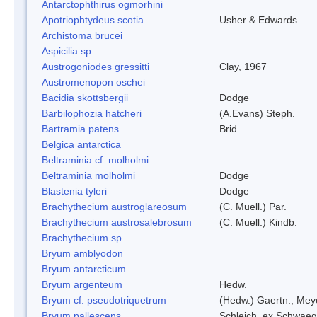
Antarctophthirus ogmorhini
Apotriophtydeus scotia
Usher & Edwards
Archistoma brucei
Aspicilia sp.
Austrogoniodes gressitti
Clay, 1967
Austromenopon oschei
Bacidia skottsbergii
Dodge
Barbilophozia hatcheri
(A.Evans) Steph.
Bartramia patens
Brid.
Belgica antarctica
Beltraminia cf. molholmi
Beltraminia molholmi
Dodge
Blastenia tyleri
Dodge
Brachythecium austroglareosum
(C. Muell.) Par.
Brachythecium austrosalebrosum
(C. Muell.) Kindb.
Brachythecium sp.
Bryum amblyodon
Bryum antarcticum
Bryum argenteum
Hedw.
Bryum cf. pseudotriquetrum
(Hedw.) Gaertn., Mey
Bryum pallescens
Schleich. ex Schwaeg