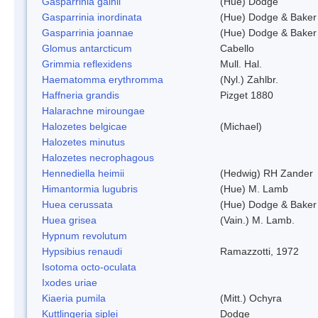
Gasparrinia gainii
(Hue) Dodge
Gasparrinia inordinata
(Hue) Dodge & Baker
Gasparrinia joannae
(Hue) Dodge & Baker
Glomus antarcticum
Cabello
Grimmia reflexidens
Mull. Hal.
Haematomma erythromma
(Nyl.) Zahlbr.
Haffneria grandis
Pizget 1880
Halarachne miroungae
Halozetes belgicae
(Michael)
Halozetes minutus
Halozetes necrophagous
Hennediella heimii
(Hedwig) RH Zander
Himantormia lugubris
(Hue) M. Lamb
Huea cerussata
(Hue) Dodge & Baker
Huea grisea
(Vain.) M. Lamb.
Hypnum revolutum
Hypsibius renaudi
Ramazzotti, 1972
Isotoma octo-oculata
Ixodes uriae
Kiaeria pumila
(Mitt.) Ochyra
Kuttlingeria siplei
Dodge