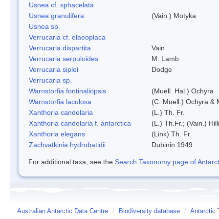
Usnea cf. sphacelata
Usnea granulifera
(Vain.) Motyka
Usnea sp.
Verrucaria cf. elaeoplaca
Verrucaria dispartita
Vain
Verrucaria serpuloides
M. Lamb
Verrucaria siplei
Dodge
Verrucaria sp.
Warnstorfia fontinaliopsis
(Muell. Hal.) Ochyra
Warnstorfia laculosa
(C. Muell.) Ochyra & 
Xanthoria candelaria
(L.) Th. Fr.
Xanthoria candelaria f. antarctica
(L.) Th.Fr.; (Vain.) Hil
Xanthoria elegans
(Link) Th. Fr.
Zachvatkinia hydrobatidii
Dubinin 1949
For additional taxa, see the
Search Taxonomy page of Antarcti
Australian Antarctic Data Centre
/
Biodiversity database
/
Antarctic