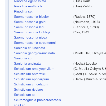
Rinodina egentissima
(Hue) Darb.
Rinodina erythroda
(Hue) Zahlbr.
Rinodina sp.
Saemundssonia bicolor
(Rudow, 1870)
Saemundssonia gaini
(Neumann, 1913)
Saemundssonia lari
(Fabricius, 1780)
Saemundssonia lockleyi
Clay, 1949
Saemundssonia nivea
Saemundssonia stresmanni
Sanionia cf. uncinata
Sanionia georgico-uncinata
(Muell. Hal.) Ochyra
Sanionia sp.
Sanionia uncinata
(Hedw.) Loeske
Schistidium amblyophyllum
(C. Muell.) Ochyra & 
Schistidium antarctici
(Card.) L. Savic. & Sm
Schistidium apocarpum
(Hedw.) Bruch & Schi
Schistidium cf. celatum
Schistidium rivulare
Schistidium sp.
Scutomegninia phalacrocaracis
snail sp.