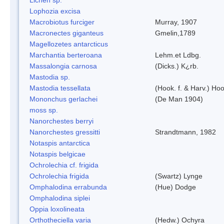
Lophozia excisa
Macrobiotus furciger
Murray, 1907
Macronectes giganteus
Gmelin,1789
Magellozetes antarcticus
Marchantia berteroana
Lehm.et Ldbg.
Massalongia carnosa
(Dicks.) K¿rb.
Mastodia sp.
Mastodia tessellata
(Hook. f. & Harv.) Hoo
Mononchus gerlachei
(De Man 1904)
moss sp.
Nanorchestes berryi
Nanorchestes gressitti
Strandtmann, 1982
Notaspis antarctica
Notaspis belgicae
Ochrolechia cf. frigida
Ochrolechia frigida
(Swartz) Lynge
Omphalodina errabunda
(Hue) Dodge
Omphalodina siplei
Oppia loxolineata
Orthotheciella varia
(Hedw.) Ochyra