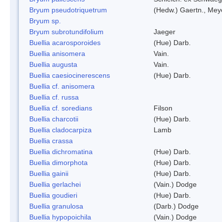
Bryum pseudotriquetrum
(Hedw.) Gaertn., Mey
Bryum sp.
Bryum subrotundifolium
Jaeger
Buellia acarosporoides
(Hue) Darb.
Buellia anisomera
Vain.
Buellia augusta
Vain.
Buellia caesiocinerescens
(Hue) Darb.
Buellia cf. anisomera
Buellia cf. russa
Buellia cf. soredians
Filson
Buellia charcotii
(Hue) Darb.
Buellia cladocarpiza
Lamb
Buellia crassa
Buellia dichromatina
(Hue) Darb.
Buellia dimorphota
(Hue) Darb.
Buellia gainii
(Hue) Darb.
Buellia gerlachei
(Vain.) Dodge
Buellia goudieri
(Hue) Darb.
Buellia granulosa
(Darb.) Dodge
Buellia hypopoichila
(Vain.) Dodge