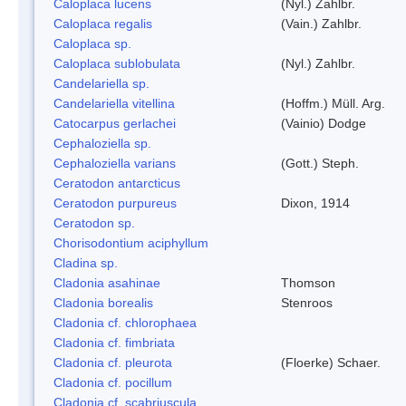
Caloplaca lucens
(Nyl.) Zahlbr.
Caloplaca regalis
(Vain.) Zahlbr.
Caloplaca sp.
Caloplaca sublobulata
(Nyl.) Zahlbr.
Candelariella sp.
Candelariella vitellina
(Hoffm.) Müll. Arg.
Catocarpus gerlachei
(Vainio) Dodge
Cephaloziella sp.
Cephaloziella varians
(Gott.) Steph.
Ceratodon antarcticus
Ceratodon purpureus
Dixon, 1914
Ceratodon sp.
Chorisodontium aciphyllum
Cladina sp.
Cladonia asahinae
Thomson
Cladonia borealis
Stenroos
Cladonia cf. chlorophaea
Cladonia cf. fimbriata
Cladonia cf. pleurota
(Floerke) Schaer.
Cladonia cf. pocillum
Cladonia cf. scabriuscula