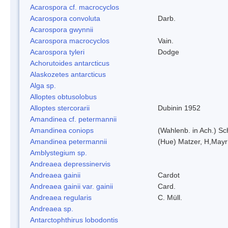
Acarospora cf. macrocyclos
Acarospora convoluta
Darb.
Acarospora gwynnii
Acarospora macrocyclos
Vain.
Acarospora tyleri
Dodge
Achorutoides antarcticus
Alaskozetes antarcticus
Alga sp.
Alloptes obtusolobus
Alloptes stercorarii
Dubinin 1952
Amandinea cf. petermannii
Amandinea coniops
(Wahlenb. in Ach.) S
Amandinea petermannii
(Hue) Matzer, H,Mayr
Amblystegium sp.
Andreaea depressinervis
Andreaea gainii
Cardot
Andreaea gainii var. gainii
Card.
Andreaea regularis
C. Müll.
Andreaea sp.
Antarctophthirus lobodontis