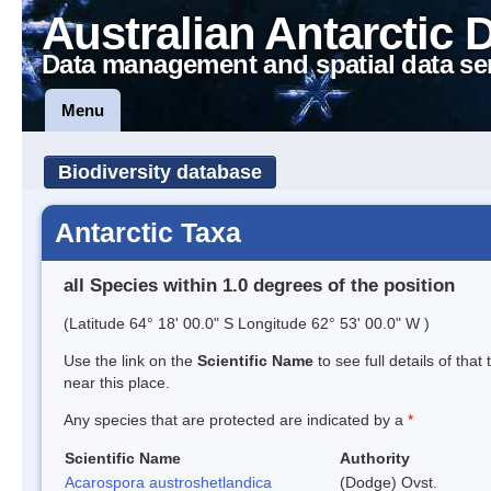
Australian Antarctic 
Data management and spatial data se
Menu
Biodiversity database
Antarctic Taxa
all Species within 1.0 degrees of the position
(Latitude 64° 18' 00.0" S Longitude 62° 53' 00.0" W )
Use the link on the
Scientific Name
to see full details of that
near this place.
Any species that are protected are indicated by a
*
Scientific Name
Authority
Acarospora austroshetlandica
(Dodge) Ovst.