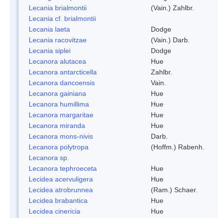
Lecania brialmontii
(Vain.) Zahlbr.
Lecania cf. brialmontii
Lecania laeta
Dodge
Lecania racovitzae
(Vain.) Darb.
Lecania siplei
Dodge
Lecanora alutacea
Hue
Lecanora antarcticella
Zahlbr.
Lecanora dancoensis
Vain.
Lecanora gainiana
Hue
Lecanora humillima
Hue
Lecanora margaritae
Hue
Lecanora miranda
Hue
Lecanora mons-nivis
Darb.
Lecanora polytropa
(Hoffm.) Rabenh.
Lecanora sp.
Lecanora tephroeceta
Hue
Lecidea acervuligera
Hue
Lecidea atrobrunnea
(Ram.) Schaer.
Lecidea brabantica
Hue
Lecidea cinericia
Hue