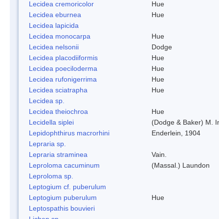
Lecidea cremoricolor
Hue
Lecidea eburnea
Hue
Lecidea lapicida
Lecidea monocarpa
Hue
Lecidea nelsonii
Dodge
Lecidea placodiiformis
Hue
Lecidea poeciloderma
Hue
Lecidea rufonigerrima
Hue
Lecidea sciatrapha
Hue
Lecidea sp.
Lecidea theiochroa
Hue
Lecidella siplei
(Dodge & Baker) M. 
Lepidophthirus macrorhini
Enderlein, 1904
Lepraria sp.
Lepraria straminea
Vain.
Leproloma cacuminum
(Massal.) Laundon
Leproloma sp.
Leptogium cf. puberulum
Leptogium puberulum
Hue
Leptospathis bouvieri
Lichen sp.