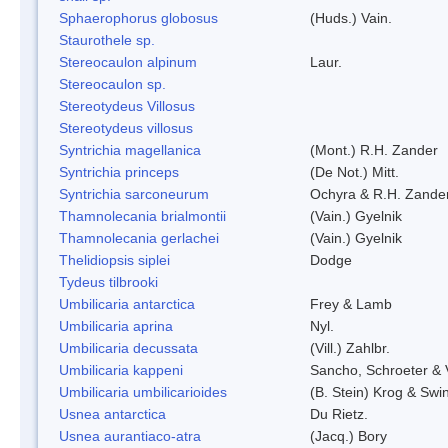
Sphaerophorus globosus
(Huds.) Vain.
Staurothele sp.
Stereocaulon alpinum
Laur.
Stereocaulon sp.
Stereotydeus Villosus
Stereotydeus villosus
Syntrichia magellanica
(Mont.) R.H. Zander
Syntrichia princeps
(De Not.) Mitt.
Syntrichia sarconeurum
Ochyra & R.H. Zande
Thamnolecania brialmontii
(Vain.) Gyelnik
Thamnolecania gerlachei
(Vain.) Gyelnik
Thelidiopsis siplei
Dodge
Tydeus tilbrooki
Umbilicaria antarctica
Frey & Lamb
Umbilicaria aprina
Nyl.
Umbilicaria decussata
(Vill.) Zahlbr.
Umbilicaria kappeni
Sancho, Schroeter & 
Umbilicaria umbilicarioides
(B. Stein) Krog & Sw
Usnea antarctica
Du Rietz.
Usnea aurantiaco-atra
(Jacq.) Bory