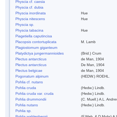
Physcia cf. caesia
Physcia cf. dubia
Physcia inordinata
Hue
Physcia nitescens
Hue
Physcia sp.
Physcia tabacina
Hue
Piagetiella caputincisa
Placopsis contortuplicata
M. Lamb
Plagiostomum giganteum
Platydictya jungermannioides
(Brid.) Crum
Plectus antarcticus
de Man, 1904
Plectus antarcticus
De Man, 1904
Plectus belgicae
de Man, 1904
Pogonatum alpinum
(HEDW.) ROEHL.
Pohlia cf. nutans
Pohlia cruda
(Hedw.) Lindb.
Pohlia cruda var. cruda
(Hedw.) Lindb.
Pohlia drummondii
(C. Muell.) A.L. Andr
Pohlia nutans
(Hedw.) Lindb.
Pohlia sp.
Pohlia wahlenbergii
(F.Web. & D.Mohr) A.