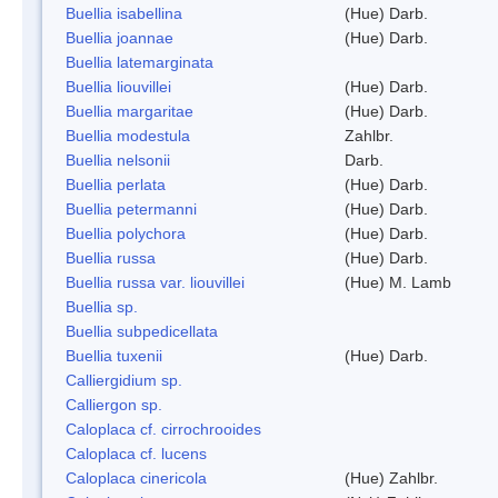
Buellia isabellina
(Hue) Darb.
Buellia joannae
(Hue) Darb.
Buellia latemarginata
Buellia liouvillei
(Hue) Darb.
Buellia margaritae
(Hue) Darb.
Buellia modestula
Zahlbr.
Buellia nelsonii
Darb.
Buellia perlata
(Hue) Darb.
Buellia petermanni
(Hue) Darb.
Buellia polychora
(Hue) Darb.
Buellia russa
(Hue) Darb.
Buellia russa var. liouvillei
(Hue) M. Lamb
Buellia sp.
Buellia subpedicellata
Buellia tuxenii
(Hue) Darb.
Calliergidium sp.
Calliergon sp.
Caloplaca cf. cirrochrooides
Caloplaca cf. lucens
Caloplaca cinericola
(Hue) Zahlbr.