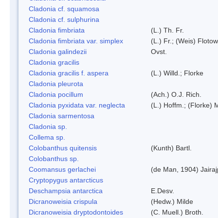
Cladonia cf. squamosa
Cladonia cf. sulphurina
Cladonia fimbriata
(L.) Th. Fr.
Cladonia fimbriata var. simplex
(L.) Fr.; (Weis) Flotow
Cladonia galindezii
Ovst.
Cladonia gracilis
Cladonia gracilis f. aspera
(L.) Willd.; Florke
Cladonia pleurota
Cladonia pocillum
(Ach.) O.J. Rich.
Cladonia pyxidata var. neglecta
(L.) Hoffm.; (Florke) 
Cladonia sarmentosa
Cladonia sp.
Collema sp.
Colobanthus quitensis
(Kunth) Bartl.
Colobanthus sp.
Coomansus gerlachei
(de Man, 1904) Jaira
Cryptopygus antarcticus
Deschampsia antarctica
E.Desv.
Dicranoweisia crispula
(Hedw.) Milde
Dicranoweisia dryptodontoides
(C. Muell.) Broth.