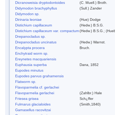
Dicranoweisia dryptodontoides
(C. Muell.) Broth.
Didymodon brachyphyllus
(Sull.) Zander
Didymodon sp.
Dirinaria leoniae
(Hue) Dodge
Distichium capillaceum
(Hedw.) B.S.G.
Distichium capillaceum var. compactum
(Hedw.) B.S.G.; (Hueb
Drepanocladus sp.
Drepanocladus uncinatus
(Hedw.) Warnst.
Encalypta procera
Bruch.
Enchytraid worm sp.
Ereynetes macquariensis
Euphausia superba
Dana, 1852
Eupodes minutus
Eupodes parvus grahamensis
Flatworm sp.
Flavoparmelia cf. gerlachei
Flavoparmelia gerlachei
(Zahlbr.) Hale
Friesea grisea
Sch¿ffer
Fulmarus glacialoides
(Smith,1840)
Gamasellus racovitzai