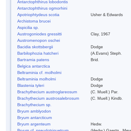
Antarctophthirus lobodontis
Antarctophthirus ogmorhini
Apotriophtydeus scotia
Usher & Edwards
Archistoma brucei
Aspicilia sp.
Austrogoniodes gressitti
Clay, 1967
Austromenopon oschei
Bacidia skottsbergii
Dodge
Barbilophozia hatcheri
(A.Evans) Steph.
Bartramia patens
Brid.
Belgica antarctica
Beltraminia cf. molholmi
Beltraminia molholmi
Dodge
Blastenia tyleri
Dodge
Brachythecium austroglareosum
(C. Muell.) Par.
Brachythecium austrosalebrosum
(C. Muell.) Kindb.
Brachythecium sp.
Bryum amblyodon
Bryum antarcticum
Bryum argenteum
Hedw.
Bryum cf. pseudotriquetrum
(Hedw.) Gaertn., Mey