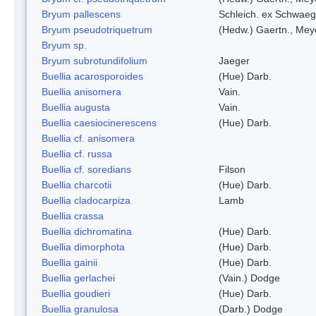
Bryum pallescens
Schleich. ex Schwaeg
Bryum pseudotriquetrum
(Hedw.) Gaertn., Mey
Bryum sp.
Bryum subrotundifolium
Jaeger
Buellia acarosporoides
(Hue) Darb.
Buellia anisomera
Vain.
Buellia augusta
Vain.
Buellia caesiocinerescens
(Hue) Darb.
Buellia cf. anisomera
Buellia cf. russa
Buellia cf. soredians
Filson
Buellia charcotii
(Hue) Darb.
Buellia cladocarpiza
Lamb
Buellia crassa
Buellia dichromatina
(Hue) Darb.
Buellia dimorphota
(Hue) Darb.
Buellia gainii
(Hue) Darb.
Buellia gerlachei
(Vain.) Dodge
Buellia goudieri
(Hue) Darb.
Buellia granulosa
(Darb.) Dodge