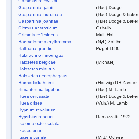
Gamasus racovitzai
Gasparrinia gainii
(Hue) Dodge
Gasparrinia inordinata
(Hue) Dodge & Baker
Gasparrinia joannae
(Hue) Dodge & Baker
Glomus antarcticum
Cabello
Grimmia reflexidens
Mull. Hal.
Haematomma erythromma
(Nyl.) Zahlbr.
Haffneria grandis
Pizget 1880
Halarachne miroungae
Halozetes belgicae
(Michael)
Halozetes minutus
Halozetes necrophagous
Hennediella heimii
(Hedwig) RH Zander
Himantormia lugubris
(Hue) M. Lamb
Huea cerussata
(Hue) Dodge & Baker
Huea grisea
(Vain.) M. Lamb.
Hypnum revolutum
Hypsibius renaudi
Ramazzotti, 1972
Isotoma octo-oculata
Ixodes uriae
Kiaeria pumila
(Mitt.) Ochyra