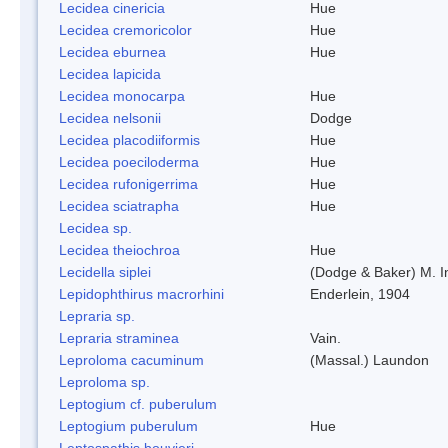
Lecidea cinericia
Hue
Lecidea cremoricolor
Hue
Lecidea eburnea
Hue
Lecidea lapicida
Lecidea monocarpa
Hue
Lecidea nelsonii
Dodge
Lecidea placodiiformis
Hue
Lecidea poeciloderma
Hue
Lecidea rufonigerrima
Hue
Lecidea sciatrapha
Hue
Lecidea sp.
Lecidea theiochroa
Hue
Lecidella siplei
(Dodge & Baker) M. 
Lepidophthirus macrorhini
Enderlein, 1904
Lepraria sp.
Lepraria straminea
Vain.
Leproloma cacuminum
(Massal.) Laundon
Leproloma sp.
Leptogium cf. puberulum
Leptogium puberulum
Hue
Leptospathis bouvieri