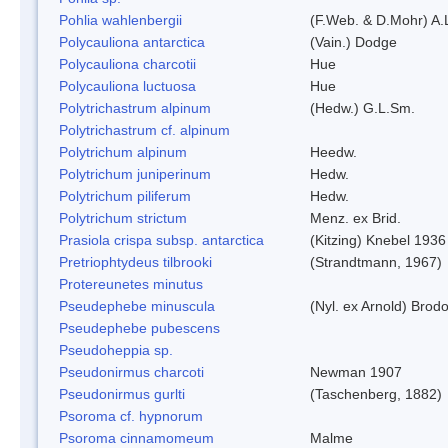
Pohlia wahlenbergii
(F.Web. & D.Mohr) A.
Polycauliona antarctica
(Vain.) Dodge
Polycauliona charcotii
Hue
Polycauliona luctuosa
Hue
Polytrichastrum alpinum
(Hedw.) G.L.Sm.
Polytrichastrum cf. alpinum
Polytrichum alpinum
Heedw.
Polytrichum juniperinum
Hedw.
Polytrichum piliferum
Hedw.
Polytrichum strictum
Menz. ex Brid.
Prasiola crispa subsp. antarctica
(Kitzing) Knebel 1936
Pretriophtydeus tilbrooki
(Strandtmann, 1967)
Protereunetes minutus
Pseudephebe minuscula
(Nyl. ex Arnold) Bro
Pseudephebe pubescens
Pseudoheppia sp.
Pseudonirmus charcoti
Newman 1907
Pseudonirmus gurlti
(Taschenberg, 1882)
Psoroma cf. hypnorum
Psoroma cinnamomeum
Malme