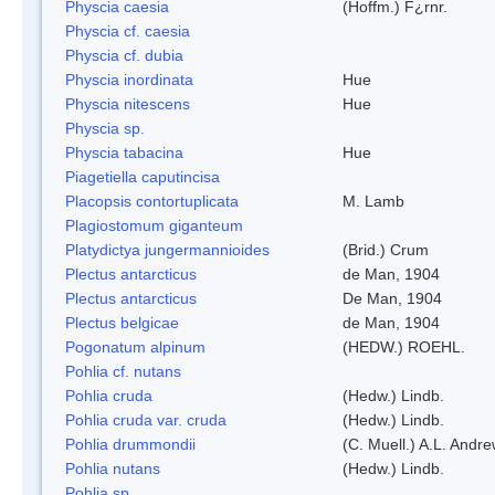
Physcia caesia
(Hoffm.) F¿rnr.
Physcia cf. caesia
Physcia cf. dubia
Physcia inordinata
Hue
Physcia nitescens
Hue
Physcia sp.
Physcia tabacina
Hue
Piagetiella caputincisa
Placopsis contortuplicata
M. Lamb
Plagiostomum giganteum
Platydictya jungermannioides
(Brid.) Crum
Plectus antarcticus
de Man, 1904
Plectus antarcticus
De Man, 1904
Plectus belgicae
de Man, 1904
Pogonatum alpinum
(HEDW.) ROEHL.
Pohlia cf. nutans
Pohlia cruda
(Hedw.) Lindb.
Pohlia cruda var. cruda
(Hedw.) Lindb.
Pohlia drummondii
(C. Muell.) A.L. Andr
Pohlia nutans
(Hedw.) Lindb.
Pohlia sp.