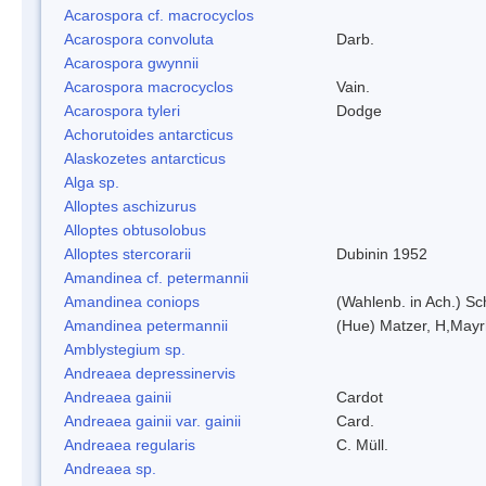
Acarospora cf. macrocyclos
Acarospora convoluta
Darb.
Acarospora gwynnii
Acarospora macrocyclos
Vain.
Acarospora tyleri
Dodge
Achorutoides antarcticus
Alaskozetes antarcticus
Alga sp.
Alloptes aschizurus
Alloptes obtusolobus
Alloptes stercorarii
Dubinin 1952
Amandinea cf. petermannii
Amandinea coniops
(Wahlenb. in Ach.) S
Amandinea petermannii
(Hue) Matzer, H,Mayr
Amblystegium sp.
Andreaea depressinervis
Andreaea gainii
Cardot
Andreaea gainii var. gainii
Card.
Andreaea regularis
C. Müll.
Andreaea sp.