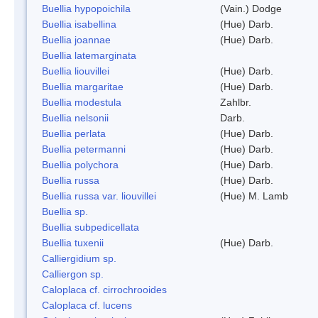
Buellia hypopoichila
(Vain.) Dodge
Buellia isabellina
(Hue) Darb.
Buellia joannae
(Hue) Darb.
Buellia latemarginata
Buellia liouvillei
(Hue) Darb.
Buellia margaritae
(Hue) Darb.
Buellia modestula
Zahlbr.
Buellia nelsonii
Darb.
Buellia perlata
(Hue) Darb.
Buellia petermanni
(Hue) Darb.
Buellia polychora
(Hue) Darb.
Buellia russa
(Hue) Darb.
Buellia russa var. liouvillei
(Hue) M. Lamb
Buellia sp.
Buellia subpedicellata
Buellia tuxenii
(Hue) Darb.
Calliergidium sp.
Calliergon sp.
Caloplaca cf. cirrochrooides
Caloplaca cf. lucens