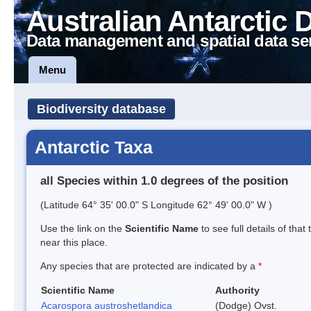
Australian Antarctic 
Data management and spatial data se
Menu
Biodiversity database
Antarctic Taxa
all Species within 1.0 degrees of the position
(Latitude 64° 35' 00.0" S Longitude 62° 49' 00.0" W )
Use the link on the
Scientific Name
to see full details of that
near this place.
Any species that are protected are indicated by a
*
Scientific Name
Authority
Acarospora austroshetlandica
(Dodge) Ovst.