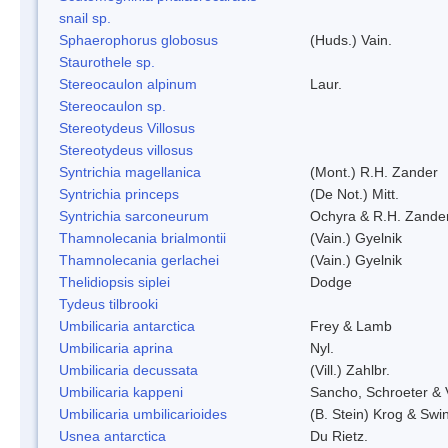
snail sp.
Sphaerophorus globosus
(Huds.) Vain.
Staurothele sp.
Stereocaulon alpinum
Laur.
Stereocaulon sp.
Stereotydeus Villosus
Stereotydeus villosus
Syntrichia magellanica
(Mont.) R.H. Zander
Syntrichia princeps
(De Not.) Mitt.
Syntrichia sarconeurum
Ochyra & R.H. Zande
Thamnolecania brialmontii
(Vain.) Gyelnik
Thamnolecania gerlachei
(Vain.) Gyelnik
Thelidiopsis siplei
Dodge
Tydeus tilbrooki
Umbilicaria antarctica
Frey & Lamb
Umbilicaria aprina
Nyl.
Umbilicaria decussata
(Vill.) Zahlbr.
Umbilicaria kappeni
Sancho, Schroeter & 
Umbilicaria umbilicarioides
(B. Stein) Krog & Sw
Usnea antarctica
Du Rietz.