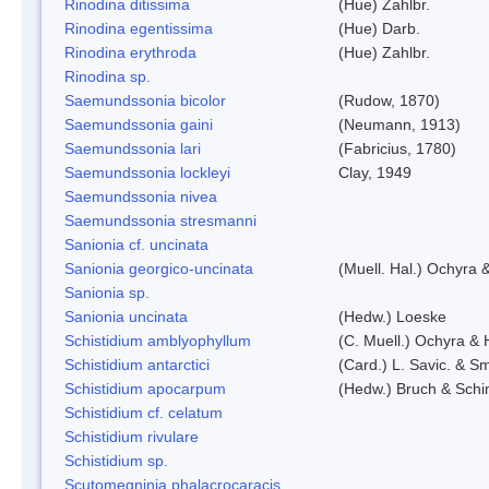
Rinodina ditissima
(Hue) Zahlbr.
Rinodina egentissima
(Hue) Darb.
Rinodina erythroda
(Hue) Zahlbr.
Rinodina sp.
Saemundssonia bicolor
(Rudow, 1870)
Saemundssonia gaini
(Neumann, 1913)
Saemundssonia lari
(Fabricius, 1780)
Saemundssonia lockleyi
Clay, 1949
Saemundssonia nivea
Saemundssonia stresmanni
Sanionia cf. uncinata
Sanionia georgico-uncinata
(Muell. Hal.) Ochyra
Sanionia sp.
Sanionia uncinata
(Hedw.) Loeske
Schistidium amblyophyllum
(C. Muell.) Ochyra & 
Schistidium antarctici
(Card.) L. Savic. & Sm
Schistidium apocarpum
(Hedw.) Bruch & Schi
Schistidium cf. celatum
Schistidium rivulare
Schistidium sp.
Scutomegninia phalacrocaracis