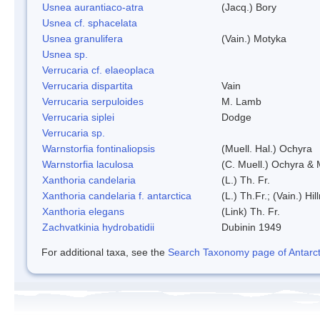
Usnea aurantiaco-atra
(Jacq.) Bory
Usnea cf. sphacelata
Usnea granulifera
(Vain.) Motyka
Usnea sp.
Verrucaria cf. elaeoplaca
Verrucaria dispartita
Vain
Verrucaria serpuloides
M. Lamb
Verrucaria siplei
Dodge
Verrucaria sp.
Warnstorfia fontinaliopsis
(Muell. Hal.) Ochyra
Warnstorfia laculosa
(C. Muell.) Ochyra & 
Xanthoria candelaria
(L.) Th. Fr.
Xanthoria candelaria f. antarctica
(L.) Th.Fr.; (Vain.) Hil
Xanthoria elegans
(Link) Th. Fr.
Zachvatkinia hydrobatidii
Dubinin 1949
For additional taxa, see the
Search Taxonomy page of Antarcti