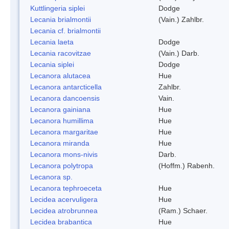
Kuttlingeria siplei
Dodge
Lecania brialmontii
(Vain.) Zahlbr.
Lecania cf. brialmontii
Lecania laeta
Dodge
Lecania racovitzae
(Vain.) Darb.
Lecania siplei
Dodge
Lecanora alutacea
Hue
Lecanora antarcticella
Zahlbr.
Lecanora dancoensis
Vain.
Lecanora gainiana
Hue
Lecanora humillima
Hue
Lecanora margaritae
Hue
Lecanora miranda
Hue
Lecanora mons-nivis
Darb.
Lecanora polytropa
(Hoffm.) Rabenh.
Lecanora sp.
Lecanora tephroeceta
Hue
Lecidea acervuligera
Hue
Lecidea atrobrunnea
(Ram.) Schaer.
Lecidea brabantica
Hue