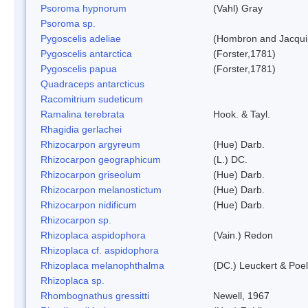
Psoroma hypnorum
(Vahl) Gray
Psoroma sp.
Pygoscelis adeliae
(Hombron and Jacqui
Pygoscelis antarctica
(Forster,1781)
Pygoscelis papua
(Forster,1781)
Quadraceps antarcticus
Racomitrium sudeticum
Ramalina terebrata
Hook. & Tayl.
Rhagidia gerlachei
Rhizocarpon argyreum
(Hue) Darb.
Rhizocarpon geographicum
(L.) DC.
Rhizocarpon griseolum
(Hue) Darb.
Rhizocarpon melanostictum
(Hue) Darb.
Rhizocarpon nidificum
(Hue) Darb.
Rhizocarpon sp.
Rhizoplaca aspidophora
(Vain.) Redon
Rhizoplaca cf. aspidophora
Rhizoplaca melanophthalma
(DC.) Leuckert & Poel
Rhizoplaca sp.
Rhombognathus gressitti
Newell, 1967