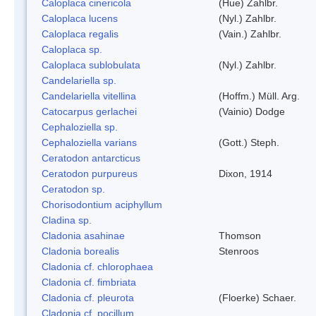
Caloplaca cinericola
(Hue) Zahlbr.
Caloplaca lucens
(Nyl.) Zahlbr.
Caloplaca regalis
(Vain.) Zahlbr.
Caloplaca sp.
Caloplaca sublobulata
(Nyl.) Zahlbr.
Candelariella sp.
Candelariella vitellina
(Hoffm.) Müll. Arg.
Catocarpus gerlachei
(Vainio) Dodge
Cephaloziella sp.
Cephaloziella varians
(Gott.) Steph.
Ceratodon antarcticus
Ceratodon purpureus
Dixon, 1914
Ceratodon sp.
Chorisodontium aciphyllum
Cladina sp.
Cladonia asahinae
Thomson
Cladonia borealis
Stenroos
Cladonia cf. chlorophaea
Cladonia cf. fimbriata
Cladonia cf. pleurota
(Floerke) Schaer.
Cladonia cf. pocillum