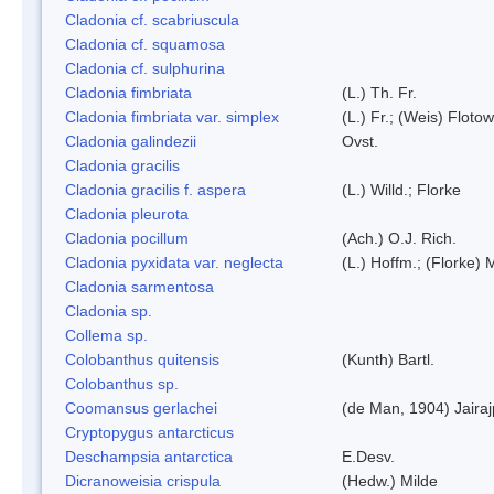
Cladonia cf. scabriuscula
Cladonia cf. squamosa
Cladonia cf. sulphurina
Cladonia fimbriata
(L.) Th. Fr.
Cladonia fimbriata var. simplex
(L.) Fr.; (Weis) Flotow
Cladonia galindezii
Ovst.
Cladonia gracilis
Cladonia gracilis f. aspera
(L.) Willd.; Florke
Cladonia pleurota
Cladonia pocillum
(Ach.) O.J. Rich.
Cladonia pyxidata var. neglecta
(L.) Hoffm.; (Florke) 
Cladonia sarmentosa
Cladonia sp.
Collema sp.
Colobanthus quitensis
(Kunth) Bartl.
Colobanthus sp.
Coomansus gerlachei
(de Man, 1904) Jaira
Cryptopygus antarcticus
Deschampsia antarctica
E.Desv.
Dicranoweisia crispula
(Hedw.) Milde