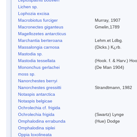
Lichen sp.
Lophozia excisa
Macrobiotus furciger
Murray, 1907
Macronectes giganteus
Gmelin,1789
Magellozetes antarcticus
Marchantia berteroana
Lehm.et Ldbg.
Massalongia carnosa
(Dicks.) K¿rb.
Mastodia sp.
Mastodia tessellata
(Hook. f. & Harv.) Hoo
Mononchus gerlachei
(De Man 1904)
moss sp.
Nanorchestes berryi
Nanorchestes gressitti
Strandtmann, 1982
Notaspis antarctica
Notaspis belgicae
Ochrolechia cf. frigida
Ochrolechia frigida
(Swartz) Lynge
Omphalodina errabunda
(Hue) Dodge
Omphalodina siplei
Oppia loxolineata