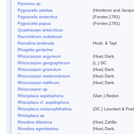
Psoroma sp.
Pygoscelis adeliae
(Hombron and Jacqui
Pygoscelis antarctica
(Forster,1781)
Pygoscelis papua
(Forster,1781)
Quadraceps antarcticus
Racomitrium sudeticum
Ramalina terebrata
Hook. & Tayl.
Rhagidia gerlachei
Rhizocarpon argyreum
(Hue) Darb.
Rhizocarpon geographicum
(L.) DC.
Rhizocarpon griseolum
(Hue) Darb.
Rhizocarpon melanostictum
(Hue) Darb.
Rhizocarpon nidificum
(Hue) Darb.
Rhizocarpon sp.
Rhizoplaca aspidophora
(Vain.) Redon
Rhizoplaca cf. aspidophora
Rhizoplaca melanophthalma
(DC.) Leuckert & Poel
Rhizoplaca sp.
Rinodina ditissima
(Hue) Zahlbr.
Rinodina egentissima
(Hue) Darb.