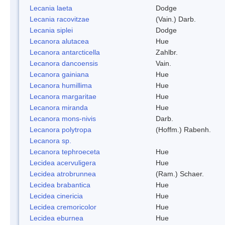
Lecania laeta
Dodge
Lecania racovitzae
(Vain.) Darb.
Lecania siplei
Dodge
Lecanora alutacea
Hue
Lecanora antarcticella
Zahlbr.
Lecanora dancoensis
Vain.
Lecanora gainiana
Hue
Lecanora humillima
Hue
Lecanora margaritae
Hue
Lecanora miranda
Hue
Lecanora mons-nivis
Darb.
Lecanora polytropa
(Hoffm.) Rabenh.
Lecanora sp.
Lecanora tephroeceta
Hue
Lecidea acervuligera
Hue
Lecidea atrobrunnea
(Ram.) Schaer.
Lecidea brabantica
Hue
Lecidea cinericia
Hue
Lecidea cremoricolor
Hue
Lecidea eburnea
Hue