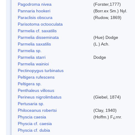
Pagodroma nivea
(Forster,1777)
Pannaria hookeri
(Borr.ex Sm.) Nyl.
Paraclisis obscura
(Rudow, 1869)
Parisotoma octooculata
Parmelia cf. saxatilis
Parmelia disseminata
(Hue) Dodge
Parmelia saxatilis
(L.) Ach.
Parmelia sp.
Parmelia starri
Dodge
Parmelia wainioi
Pectinopygus turbinatus
Peltigera rufescens
Peltigera sp.
Penthaleus villosus
Perineus nigrolimbatus
(Giebel, 1874)
Pertusaria sp.
Philoceanus robertsi
(Clay, 1940)
Physcia caesia
(Hoffm.) F¿rnr.
Physcia cf. caesia
Physcia cf. dubia