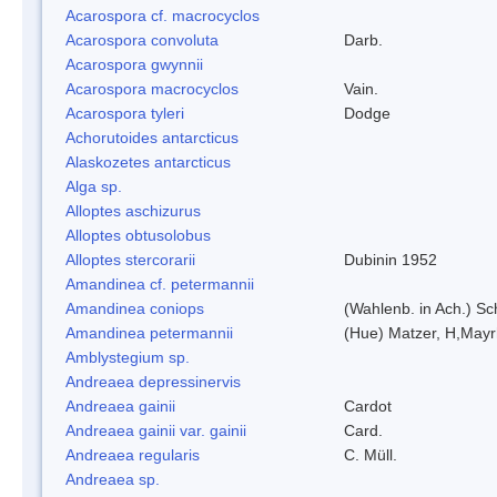
Acarospora cf. macrocyclos
Acarospora convoluta
Darb.
Acarospora gwynnii
Acarospora macrocyclos
Vain.
Acarospora tyleri
Dodge
Achorutoides antarcticus
Alaskozetes antarcticus
Alga sp.
Alloptes aschizurus
Alloptes obtusolobus
Alloptes stercorarii
Dubinin 1952
Amandinea cf. petermannii
Amandinea coniops
(Wahlenb. in Ach.) S
Amandinea petermannii
(Hue) Matzer, H,Mayr
Amblystegium sp.
Andreaea depressinervis
Andreaea gainii
Cardot
Andreaea gainii var. gainii
Card.
Andreaea regularis
C. Müll.
Andreaea sp.