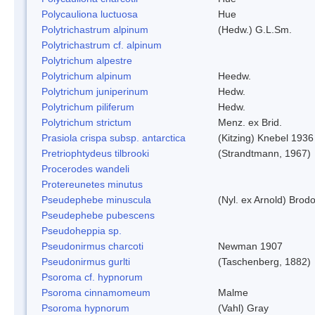
Polycauliona luctuosa
Hue
Polytrichastrum alpinum
(Hedw.) G.L.Sm.
Polytrichastrum cf. alpinum
Polytrichum alpestre
Polytrichum alpinum
Heedw.
Polytrichum juniperinum
Hedw.
Polytrichum piliferum
Hedw.
Polytrichum strictum
Menz. ex Brid.
Prasiola crispa subsp. antarctica
(Kitzing) Knebel 1936
Pretriophtydeus tilbrooki
(Strandtmann, 1967)
Procerodes wandeli
Protereunetes minutus
Pseudephebe minuscula
(Nyl. ex Arnold) Bro
Pseudephebe pubescens
Pseudoheppia sp.
Pseudonirmus charcoti
Newman 1907
Pseudonirmus gurlti
(Taschenberg, 1882)
Psoroma cf. hypnorum
Psoroma cinnamomeum
Malme
Psoroma hypnorum
(Vahl) Gray