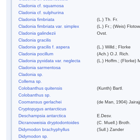
Cladonia cf. squamosa
Cladonia cf. sulphurina
Cladonia fimbriata
(L.) Th. Fr.
Cladonia fimbriata var. simplex
(L.) Fr.; (Weis) Flotow
Cladonia galindezii
Ovst.
Cladonia gracilis
Cladonia gracilis f. aspera
(L.) Willd.; Florke
Cladonia pocillum
(Ach.) O.J. Rich.
Cladonia pyxidata var. neglecta
(L.) Hoffm.; (Florke) 
Cladonia sarmentosa
Cladonia sp.
Collema sp.
Colobanthus quitensis
(Kunth) Bartl.
Colobanthus sp.
Coomansus gerlachei
(de Man, 1904) Jaira
Cryptopygus antarcticus
Deschampsia antarctica
E.Desv.
Dicranoweisia dryptodontoides
(C. Muell.) Broth.
Didymodon brachyphyllus
(Sull.) Zander
Didymodon sp.