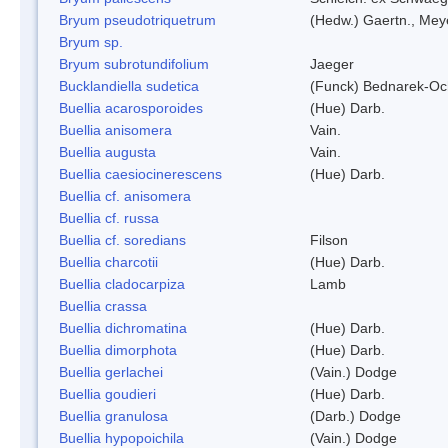
Bryum pseudotriquetrum
(Hedw.) Gaertn., Mey
Bryum sp.
Bryum subrotundifolium
Jaeger
Bucklandiella sudetica
(Funck) Bednarek-Oc
Buellia acarosporoides
(Hue) Darb.
Buellia anisomera
Vain.
Buellia augusta
Vain.
Buellia caesiocinerescens
(Hue) Darb.
Buellia cf. anisomera
Buellia cf. russa
Buellia cf. soredians
Filson
Buellia charcotii
(Hue) Darb.
Buellia cladocarpiza
Lamb
Buellia crassa
Buellia dichromatina
(Hue) Darb.
Buellia dimorphota
(Hue) Darb.
Buellia gerlachei
(Vain.) Dodge
Buellia goudieri
(Hue) Darb.
Buellia granulosa
(Darb.) Dodge
Buellia hypopoichila
(Vain.) Dodge