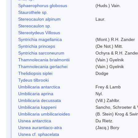
Sphaerophorus globosus
(Huds.) Vain.
Staurothele sp.
Stereocaulon alpinum
Laur.
Stereocaulon sp.
Stereotydeus Villosus
Syntrichia magellanica
(Mont.) R.H. Zander
Syntrichia princeps
(De Not.) Mitt.
Syntrichia sarconeurum
Ochyra & R.H. Zande
Thamnolecania brialmontii
(Vain.) Gyelnik
Thamnolecania gerlachei
(Vain.) Gyelnik
Thelidiopsis siplei
Dodge
Tydeus tilbrooki
Umbilicaria antarctica
Frey & Lamb
Umbilicaria aprina
Nyl.
Umbilicaria decussata
(Vill.) Zahlbr.
Umbilicaria kappeni
Sancho, Schroeter & 
Umbilicaria umbilicarioides
(B. Stein) Krog & Sw
Usnea antarctica
Du Rietz.
Usnea aurantiaco-atra
(Jacq.) Bory
Usnea cf. sphacelata