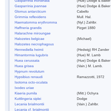
Gasparrinia inordinata
(Hue) Dodge & Baker
Gasparrinia joannae
(Hue) Dodge & Baker
Glomus antarcticum
Cabello
Grimmia reflexidens
Mull. Hal.
Haematomma erythromma
(Nyl.) Zahlbr.
Haffneria grandis
Pizget 1880
Halarachne miroungae
Halozetes belgicae
(Michael)
Halozetes necrophagous
Hennediella heimii
(Hedwig) RH Zander
Himantormia lugubris
(Hue) M. Lamb
Huea cerussata
(Hue) Dodge & Baker
Huea grisea
(Vain.) M. Lamb.
Hypnum revolutum
Hypsibius renaudi
Ramazzotti, 1972
Isotoma octo-oculata
Ixodes uriae
Kiaeria pumila
(Mitt.) Ochyra
Kuttlingeria siplei
Dodge
Lecania brialmontii
(Vain.) Zahlbr.
Lecania cf. brialmontii