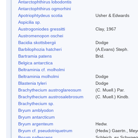
Antarctophthirus lobodontis
Antarctophthirus ogmorhini
Apotriophtydeus scotia
Usher & Edwards
Aspicilia sp.
Austrogoniodes gressitti
Clay, 1967
Austromenopon oschei
Bacidia skottsbergii
Dodge
Barbilophozia hatcheri
(A.Evans) Steph.
Bartramia patens
Brid.
Belgica antarctica
Beltraminia cf. molholmi
Beltraminia molholmi
Dodge
Blastenia tyleri
Dodge
Brachythecium austroglareosum
(C. Muell.) Par.
Brachythecium austrosalebrosum
(C. Muell.) Kindb.
Brachythecium sp.
Bryum amblyodon
Bryum antarcticum
Bryum argenteum
Hedw.
Bryum cf. pseudotriquetrum
(Hedw.) Gaertn., Mey
Bryum pallescens
Schleich. ex Schwaeg