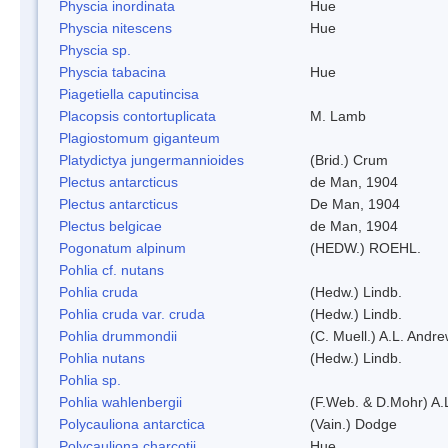
Physcia inordinata
Hue
Physcia nitescens
Hue
Physcia sp.
Physcia tabacina
Hue
Piagetiella caputincisa
Placopsis contortuplicata
M. Lamb
Plagiostomum giganteum
Platydictya jungermannioides
(Brid.) Crum
Plectus antarcticus
de Man, 1904
Plectus antarcticus
De Man, 1904
Plectus belgicae
de Man, 1904
Pogonatum alpinum
(HEDW.) ROEHL.
Pohlia cf. nutans
Pohlia cruda
(Hedw.) Lindb.
Pohlia cruda var. cruda
(Hedw.) Lindb.
Pohlia drummondii
(C. Muell.) A.L. Andr
Pohlia nutans
(Hedw.) Lindb.
Pohlia sp.
Pohlia wahlenbergii
(F.Web. & D.Mohr) A.
Polycauliona antarctica
(Vain.) Dodge
Polycauliona charcotii
Hue