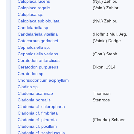
Caloplaca lucens
(Nyl.) Zahlbr.
Caloplaca regalis
(Vain.) Zahlbr.
Caloplaca sp.
Caloplaca sublobulata
(Nyl.) Zahlbr.
Candelariella sp.
Candelariella vitellina
(Hoffm.) Müll. Arg.
Catocarpus gerlachei
(Vainio) Dodge
Cephaloziella sp.
Cephaloziella varians
(Gott.) Steph.
Ceratodon antarcticus
Ceratodon purpureus
Dixon, 1914
Ceratodon sp.
Chorisodontium aciphyllum
Cladina sp.
Cladonia asahinae
Thomson
Cladonia borealis
Stenroos
Cladonia cf. chlorophaea
Cladonia cf. fimbriata
Cladonia cf. pleurota
(Floerke) Schaer.
Cladonia cf. pocillum
Cladonia cf. scabriuscula