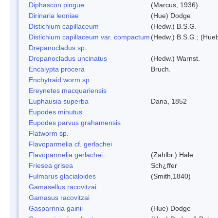
Diphascon pingue
(Marcus, 1936)
Dirinaria leoniae
(Hue) Dodge
Distichium capillaceum
(Hedw.) B.S.G.
Distichium capillaceum var. compactum
(Hedw.) B.S.G.; (Hueb
Drepanocladus sp.
Drepanocladus uncinatus
(Hedw.) Warnst.
Encalypta procera
Bruch.
Enchytraid worm sp.
Ereynetes macquariensis
Euphausia superba
Dana, 1852
Eupodes minutus
Eupodes parvus grahamensis
Flatworm sp.
Flavoparmelia cf. gerlachei
Flavoparmelia gerlachei
(Zahlbr.) Hale
Friesea grisea
Sch¿ffer
Fulmarus glacialoides
(Smith,1840)
Gamasellus racovitzai
Gamasus racovitzai
Gasparrinia gainii
(Hue) Dodge