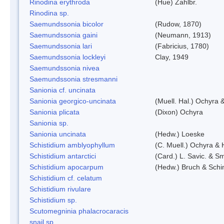
Rinodina erythroda
(Hue) Zahlbr.
Rinodina sp.
Saemundssonia bicolor
(Rudow, 1870)
Saemundssonia gaini
(Neumann, 1913)
Saemundssonia lari
(Fabricius, 1780)
Saemundssonia lockleyi
Clay, 1949
Saemundssonia nivea
Saemundssonia stresmanni
Sanionia cf. uncinata
Sanionia georgico-uncinata
(Muell. Hal.) Ochyra
Sanionia plicata
(Dixon) Ochyra
Sanionia sp.
Sanionia uncinata
(Hedw.) Loeske
Schistidium amblyophyllum
(C. Muell.) Ochyra & 
Schistidium antarctici
(Card.) L. Savic. & Sm
Schistidium apocarpum
(Hedw.) Bruch & Schi
Schistidium cf. celatum
Schistidium rivulare
Schistidium sp.
Scutomegninia phalacrocaracis
snail sp.