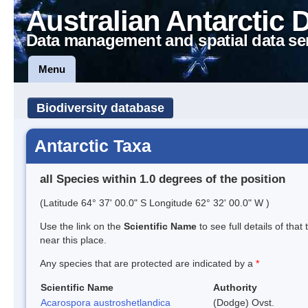
Australian Antarctic 
Data management and spatial data se
Menu
Biodiversity database
Antarctic Taxa
all Species within 1.0 degrees of the position
(Latitude 64° 37' 00.0" S Longitude 62° 32' 00.0" W )
Use the link on the
Scientific Name
to see full details of that
near this place.
Any species that are protected are indicated by a
*
Scientific Name
Authority
Acarospora austroshetlandica
(Dodge) Ovst.