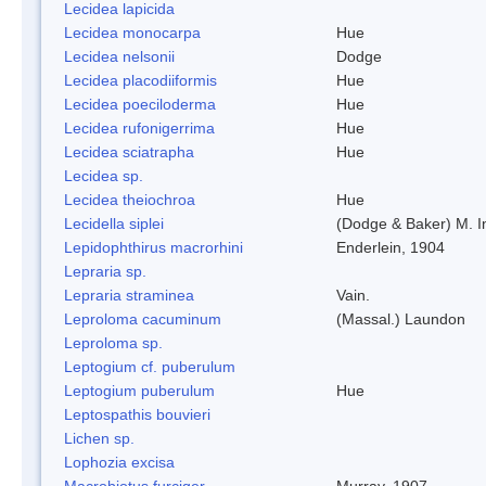
Lecidea lapicida
Lecidea monocarpa
Hue
Lecidea nelsonii
Dodge
Lecidea placodiiformis
Hue
Lecidea poeciloderma
Hue
Lecidea rufonigerrima
Hue
Lecidea sciatrapha
Hue
Lecidea sp.
Lecidea theiochroa
Hue
Lecidella siplei
(Dodge & Baker) M. 
Lepidophthirus macrorhini
Enderlein, 1904
Lepraria sp.
Lepraria straminea
Vain.
Leproloma cacuminum
(Massal.) Laundon
Leproloma sp.
Leptogium cf. puberulum
Leptogium puberulum
Hue
Leptospathis bouvieri
Lichen sp.
Lophozia excisa
Macrobiotus furciger
Murray, 1907