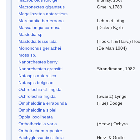
Macronectes giganteus
Gmelin,1789
Magellozetes antarcticus
Marchantia berteroana
Lehm.et Ldbg.
Massalongia carnosa
(Dicks.) K¿rb.
Mastodia sp.
Mastodia tessellata
(Hook. f. & Harv.) Hoo
Mononchus gerlachei
(De Man 1904)
moss sp.
Nanorchestes berryi
Nanorchestes gressitti
Strandtmann, 1982
Notaspis antarctica
Notaspis belgicae
Ochrolechia cf. frigida
Ochrolechia frigida
(Swartz) Lynge
Omphalodina errabunda
(Hue) Dodge
Omphalodina siplei
Oppia loxolineata
Orthotheciella varia
(Hedw.) Ochyra
Orthotrichum rupestre
Pachyglossa dissitifolia
Herz. & Grolle