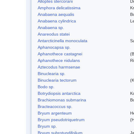
Alloptes stercorarii
D
Amphora delicatissima
K
Anabaena aequalis
B
Anabaena cylindrica
L
Anabaena sp.
Anareodus statei
Antarcticinella monoculata
S
Aphanocapsa sp.
Aphanothece castagnei
(
Aphanothece nidulans
R
Aztecodus harmsenae
Binuclearia sp.
Binuclearia tectorum
(
Bodo sp.
Botrydiopsis antarctica
K
Brachiomonas submarina
Bo
Bracteacoccus sp.
Bryum argenteum
H
Bryum pseudotriquetrum
(
Bryum sp.
Bryum subrotundifolium
J