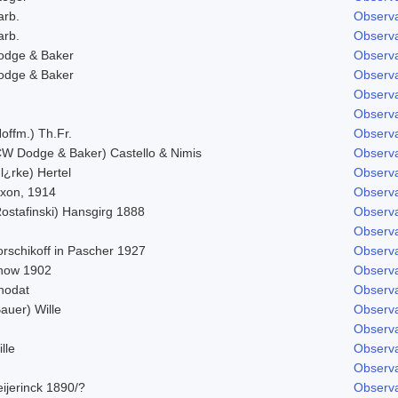
arb.
Observa
arb.
Observa
odge & Baker
Observa
odge & Baker
Observa
Observa
Observa
offm.) Th.Fr.
Observa
CW Dodge & Baker) Castello & Nimis
Observa
l¿rke) Hertel
Observa
ixon, 1914
Observa
Rostafinski) Hansgirg 1888
Observa
Observa
orschikoff in Pascher 1927
Observa
now 1902
Observa
hodat
Observa
auer) Wille
Observa
Observa
lle
Observa
Observa
ijerinck 1890/?
Observa