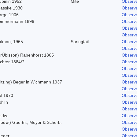
ubinin 1952
Mite
Observa
rasske 1930
Observa
orge 1906
Observa
emmermann 1896
Observa
Observa
Observa
almon, 1965
Springtail
Observa
Observa
BrÚbisson) Rabenhorst 1865
Observa
ichter 1884/?
Observa
Observa
Observa
Kitzing) Beger in Wichmann 1937
Observa
Observa
ol 1970
Observa
hlin
Observa
Observa
edw.
Observa
Hedw.) Gaertn., Meyer & Scherb.
Observa
Observa
aeger
Observa