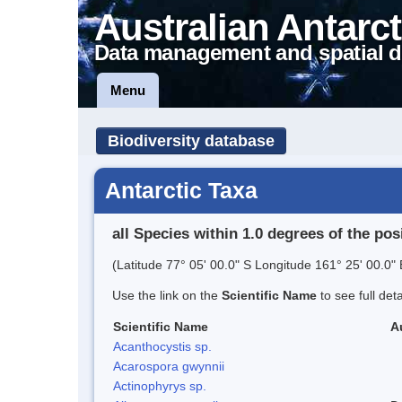
Australian Antarct
Data management and spatial d
Menu
Biodiversity database
Antarctic Taxa
all Species within 1.0 degrees of the pos
(Latitude 77° 05' 00.0" S Longitude 161° 25' 00.0" 
Use the link on the
Scientific Name
to see full det
Scientific Name
A
Acanthocystis sp.
Acarospora gwynnii
Actinophyrys sp.