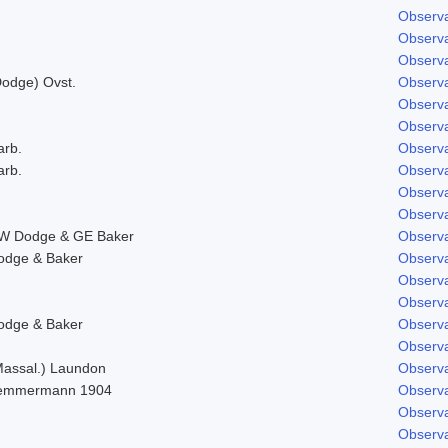
Observa
Observa
Observa
Dodge) Ovst.
Observa
Observa
Observa
arb.
Observa
arb.
Observa
Observa
Observa
W Dodge & GE Baker
Observa
odge & Baker
Observa
Observa
Observa
odge & Baker
Observa
Observa
Massal.) Laundon
Observa
emmermann 1904
Observa
Observa
Observa