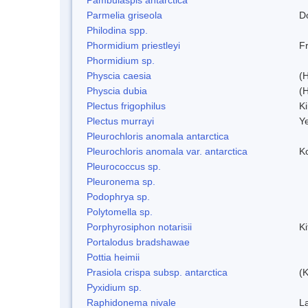
Parmelia griseola
D
Philodina spp.
Phormidium priestleyi
Fr
Phormidium sp.
Physcia caesia
(H
Physcia dubia
(
Plectus frigophilus
K
Plectus murrayi
Y
Pleurochloris anomala antarctica
Pleurochloris anomala var. antarctica
K
Pleurococcus sp.
Pleuronema sp.
Podophrya sp.
Polytomella sp.
Porphyrosiphon notarisii
K
Portalodus bradshawae
Pottia heimii
Prasiola crispa subsp. antarctica
(K
Pyxidium sp.
Raphidonema nivale
L