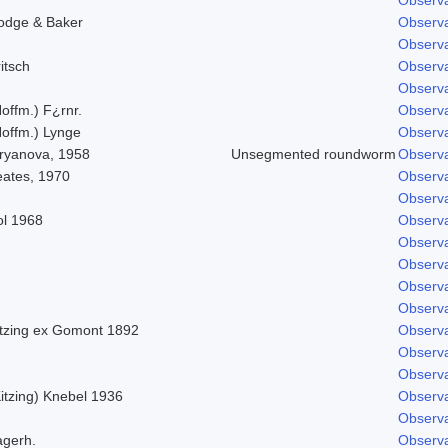
odge & Baker
Observa
Observa
itsch
Observa
Observa
offm.) F¿rnr.
Observa
Hoffm.) Lynge
Observa
iryanova, 1958
Unsegmented roundworm
Observa
eates, 1970
Observa
Observa
ol 1968
Observa
Observa
Observa
Observa
Observa
itzing ex Gomont 1892
Observa
Observa
Observa
itzing) Knebel 1936
Observa
Observa
agerh.
Observa