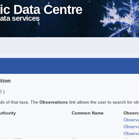
ic Data Centre
ata services
ition
E )
ails of that taxa. The
Observations
link allows the user to search for ob
uthority
Common Name
Observ
Observa
Observa
Observa