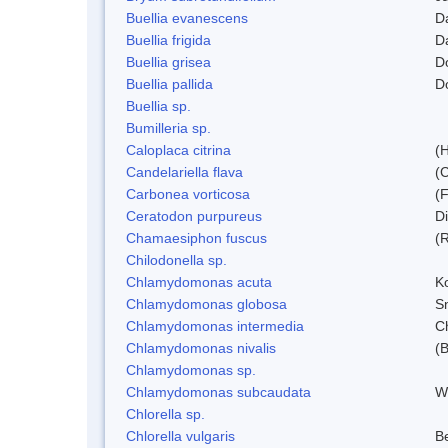
Buellia evanescens
D
Buellia frigida
D
Buellia grisea
D
Buellia pallida
D
Buellia sp.
Bumilleria sp.
Caloplaca citrina
(H
Candelariella flava
(
Carbonea vorticosa
(F
Ceratodon purpureus
D
Chamaesiphon fuscus
(
Chilodonella sp.
Chlamydomonas acuta
K
Chlamydomonas globosa
S
Chlamydomonas intermedia
C
Chlamydomonas nivalis
(B
Chlamydomonas sp.
Chlamydomonas subcaudata
Wi
Chlorella sp.
Chlorella vulgaris
Be