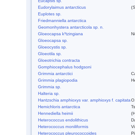
Eucapsis sp.
Eudorylaimus antarcticus
(S
Euplotes sp.
Friedmanniella antarctica
Geomonhystera antarcticola sp. n.
Gloeocapsa k³tzingiana
N
Gloeocapsa sp.
Gloeocystis sp.
Gloeotila sp.
Gloeotrichia contracta
Gomphiocephalus hodgsoni
Grimmia antarctici
C
Grimmia plagiopodia
H
Grimmia sp.
Halteria sp.
Hantzschia amphioxys var. amphioxys f. capitata
O.
Hemichloris antarctica
T
Hennediella heimii
(
Heterococcus endolithicus
D
Heterococcus moniliformis
V
Heterococcus pleurococcoides
P