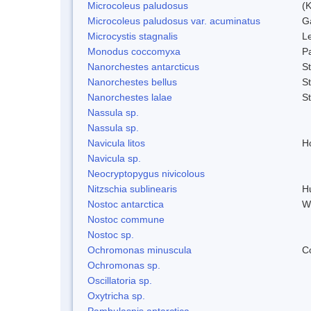
Microcoleus paludosus
(
Microcoleus paludosus var. acuminatus
G
Microcystis stagnalis
L
Monodus coccomyxa
P
Nanorchestes antarcticus
S
Nanorchestes bellus
S
Nanorchestes lalae
S
Nassula sp.
Nassula sp.
Navicula litos
H
Navicula sp.
Neocryptopygus nivicolous
Nitzschia sublinearis
H
Nostoc antarctica
W
Nostoc commune
Nostoc sp.
Ochromonas minuscula
C
Ochromonas sp.
Oscillatoria sp.
Oxytricha sp.
Pambulaspis antarctica