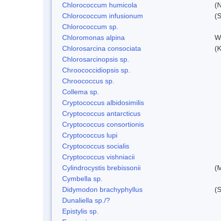
Chlorococcum humicola
(
Chlorococcum infusionum
(
Chlorococcum sp.
Chloromonas alpina
W
Chlorosarcina consociata
(
Chlorosarcinopsis sp.
Chroococcidiopsis sp.
Chroococcus sp.
Collema sp.
Cryptococcus albidosimilis
Cryptococcus antarcticus
Cryptococcus consortionis
Cryptococcus lupi
Cryptococcus socialis
Cryptococcus vishniacii
Cylindrocystis brebissonii
(
Cymbella sp.
Didymodon brachyphyllus
(S
Dunaliella sp./?
Epistylis sp.