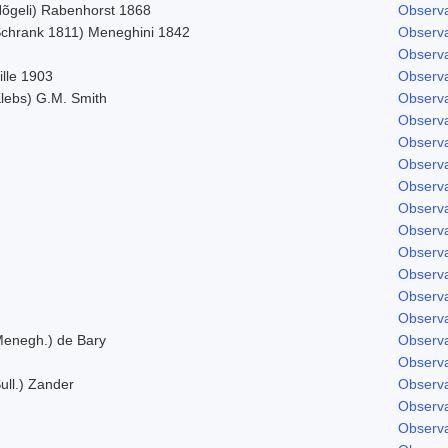
Nõgeli) Rabenhorst 1868
Observa
Schrank 1811) Meneghini 1842
Observa
Observa
ille 1903
Observa
Klebs) G.M. Smith
Observa
Observa
Observa
Observa
Observa
Observa
Observa
Observa
Observa
Observa
Observa
Menegh.) de Bary
Observa
Observa
ull.) Zander
Observa
Observa
Observa