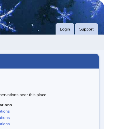
Login
Support
servations near this place.
ations
tions
tions
tions