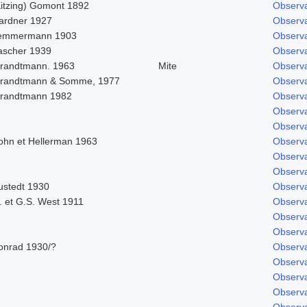
Kitzing) Gomont 1892
Observa
ardner 1927
Observa
emmermann 1903
Observa
ascher 1939
Observa
trandtmann. 1963
Mite
Observa
trandtmann & Somme, 1977
Observa
trandtmann 1982
Observa
Observa
Observa
ohn et Hellerman 1963
Observa
Observa
Observa
ustedt 1930
Observa
. et G.S. West 1911
Observa
Observa
Observa
onrad 1930/?
Observa
Observa
Observa
Observa
Observa