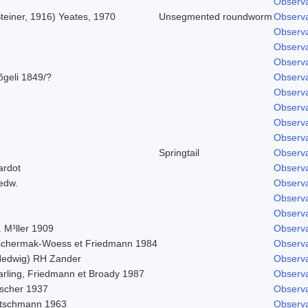
Observa
teiner, 1916) Yeates, 1970
Unsegmented roundworm
Observa
Observa
Observa
Observa
õgeli 1849/?
Observa
Observa
Observa
Observa
Observa
Springtail
Observa
ardot
Observa
edw.
Observa
Observa
Observa
 M³ller 1909
Observa
schermak-Woess et Friedmann 1984
Observa
Hedwig) RH Zander
Observa
arling, Friedmann et Broady 1987
Observa
ischer 1937
Observa
itschmann 1963
Observa