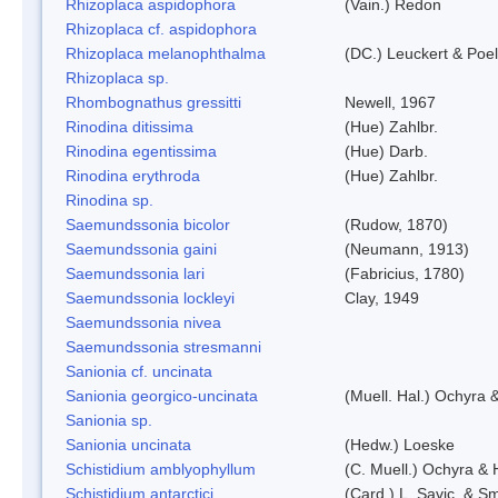
Rhizoplaca aspidophora
(Vain.) Redon
Rhizoplaca cf. aspidophora
Rhizoplaca melanophthalma
(DC.) Leuckert & Poel
Rhizoplaca sp.
Rhombognathus gressitti
Newell, 1967
Rinodina ditissima
(Hue) Zahlbr.
Rinodina egentissima
(Hue) Darb.
Rinodina erythroda
(Hue) Zahlbr.
Rinodina sp.
Saemundssonia bicolor
(Rudow, 1870)
Saemundssonia gaini
(Neumann, 1913)
Saemundssonia lari
(Fabricius, 1780)
Saemundssonia lockleyi
Clay, 1949
Saemundssonia nivea
Saemundssonia stresmanni
Sanionia cf. uncinata
Sanionia georgico-uncinata
(Muell. Hal.) Ochyra
Sanionia sp.
Sanionia uncinata
(Hedw.) Loeske
Schistidium amblyophyllum
(C. Muell.) Ochyra & 
Schistidium antarctici
(Card.) L. Savic. & Sm