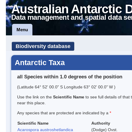
Australian Antarctic 
Data management and spatial data se
Menu
Biodiversity database
Antarctic Taxa
all Species within 1.0 degrees of the position
(Latitude 64° 52' 00.0" S Longitude 63° 02' 00.0" W )
Use the link on the
Scientific Name
to see full details of that
near this place.
Any species that are protected are indicated by a
*
Scientific Name
Authority
Acarospora austroshetlandica
(Dodge) Ovst.