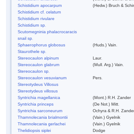
Schistidium apocarpum
(Hedw.) Bruch & Schi
Schistidium cf. celatum
Schistidium rivulare
Schistidium sp.
Scutomegninia phalacrocaracis
snail sp.
Sphaerophorus globosus
(Huds.) Vain.
Staurothele sp.
Stereocaulon alpinum
Laur.
Stereocaulon glabrum
(Mull. Arg.) Vain.
Stereocaulon sp.
Stereocaulon vesuvianum
Pers.
Stereotydeus Villosus
Stereotydeus villosus
Syntrichia magellanica
(Mont.) R.H. Zander
Syntrichia princeps
(De Not.) Mitt.
Syntrichia sarconeurum
Ochyra & R.H. Zande
Thamnolecania brialmontii
(Vain.) Gyelnik
Thamnolecania gerlachei
(Vain.) Gyelnik
Thelidiopsis siplei
Dodge