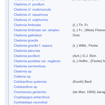
Cladonia cf. pocillum
Cladonia cf. scabriuscula
Cladonia cf. squamosa
Cladonia cf. sulphurina
Cladonia fimbriata
(L.) Th. Fr.
Cladonia fimbriata var. simplex
(L.) Fr.; (Weis) Flotow
Cladonia galindezii
Ovst.
Cladonia gracilis
Cladonia gracilis f. aspera
(L.) Willd.; Florke
Cladonia pleurota
Cladonia pocillum
(Ach.) O.J. Rich.
Cladonia pyxidata var. neglecta
(L.) Hoffm.; (Florke) 
Cladonia sarmentosa
Cladonia sp.
Collema sp.
Colobanthus quitensis
(Kunth) Bartl.
Colobanthus sp.
Coomansus gerlachei
(de Man, 1904) Jaira
Cryptopygus antarcticus
Cyrtolaelaps racovitzai