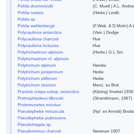
Pohlia drummondii
(C. Muell.) A.L. Andr
Pohlia nutans
(Hedw.) Lindb.
Pohlia sp.
Pohlia wahlenbergii
(F.Web. & D.Mohr) A.
Polycauliona antarctica
(Vain.) Dodge
Polycauliona charcotii
Hue
Polycauliona luctuosa
Hue
Polytrichastrum alpinum
(Hedw.) G.L.Sm.
Polytrichastrum cf. alpinum
Polytrichum alpinum
Heedw.
Polytrichum juniperinum
Hedw.
Polytrichum piliferum
Hedw.
Polytrichum strictum
Menz. ex Brid.
Prasiola crispa subsp. antarctica
(Kitzing) Knebel 1936
Pretriophtydeus tilbrooki
(Strandtmann, 1967)
Protereunetes minutus
Pseudephebe minuscula
(Nyl. ex Arnold) Bro
Pseudephebe pubescens
Pseudoheppia sp.
Pseudonirmus charcoti
Newman 1907