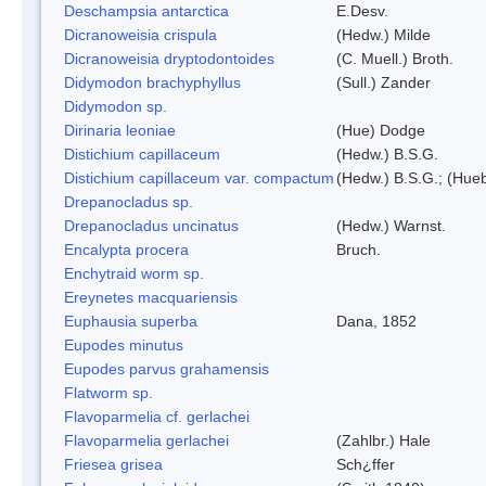
Deschampsia antarctica
E.Desv.
Dicranoweisia crispula
(Hedw.) Milde
Dicranoweisia dryptodontoides
(C. Muell.) Broth.
Didymodon brachyphyllus
(Sull.) Zander
Didymodon sp.
Dirinaria leoniae
(Hue) Dodge
Distichium capillaceum
(Hedw.) B.S.G.
Distichium capillaceum var. compactum
(Hedw.) B.S.G.; (Hueb
Drepanocladus sp.
Drepanocladus uncinatus
(Hedw.) Warnst.
Encalypta procera
Bruch.
Enchytraid worm sp.
Ereynetes macquariensis
Euphausia superba
Dana, 1852
Eupodes minutus
Eupodes parvus grahamensis
Flatworm sp.
Flavoparmelia cf. gerlachei
Flavoparmelia gerlachei
(Zahlbr.) Hale
Friesea grisea
Sch¿ffer