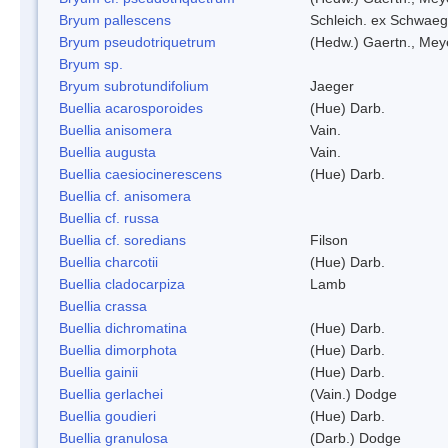
Bryum pallescens
Schleich. ex Schwaeg
Bryum pseudotriquetrum
(Hedw.) Gaertn., Mey
Bryum sp.
Bryum subrotundifolium
Jaeger
Buellia acarosporoides
(Hue) Darb.
Buellia anisomera
Vain.
Buellia augusta
Vain.
Buellia caesiocinerescens
(Hue) Darb.
Buellia cf. anisomera
Buellia cf. russa
Buellia cf. soredians
Filson
Buellia charcotii
(Hue) Darb.
Buellia cladocarpiza
Lamb
Buellia crassa
Buellia dichromatina
(Hue) Darb.
Buellia dimorphota
(Hue) Darb.
Buellia gainii
(Hue) Darb.
Buellia gerlachei
(Vain.) Dodge
Buellia goudieri
(Hue) Darb.
Buellia granulosa
(Darb.) Dodge