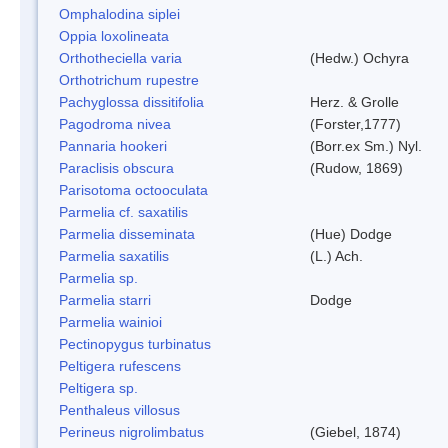
Omphalodina siplei
Oppia loxolineata
Orthotheciella varia
(Hedw.) Ochyra
Orthotrichum rupestre
Pachyglossa dissitifolia
Herz. & Grolle
Pagodroma nivea
(Forster,1777)
Pannaria hookeri
(Borr.ex Sm.) Nyl.
Paraclisis obscura
(Rudow, 1869)
Parisotoma octooculata
Parmelia cf. saxatilis
Parmelia disseminata
(Hue) Dodge
Parmelia saxatilis
(L.) Ach.
Parmelia sp.
Parmelia starri
Dodge
Parmelia wainioi
Pectinopygus turbinatus
Peltigera rufescens
Peltigera sp.
Penthaleus villosus
Perineus nigrolimbatus
(Giebel, 1874)