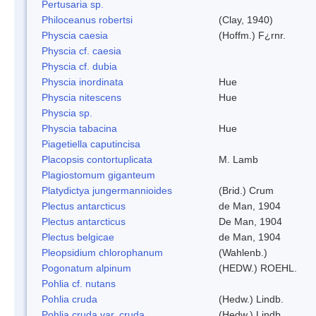
Pertusaria sp.
Philoceanus robertsi
(Clay, 1940)
Physcia caesia
(Hoffm.) F¿rnr.
Physcia cf. caesia
Physcia cf. dubia
Physcia inordinata
Hue
Physcia nitescens
Hue
Physcia sp.
Physcia tabacina
Hue
Piagetiella caputincisa
Placopsis contortuplicata
M. Lamb
Plagiostomum giganteum
Platydictya jungermannioides
(Brid.) Crum
Plectus antarcticus
de Man, 1904
Plectus antarcticus
De Man, 1904
Plectus belgicae
de Man, 1904
Pleopsidium chlorophanum
(Wahlenb.)
Pogonatum alpinum
(HEDW.) ROEHL.
Pohlia cf. nutans
Pohlia cruda
(Hedw.) Lindb.
Pohlia cruda var. cruda
(Hedw.) Lindb.