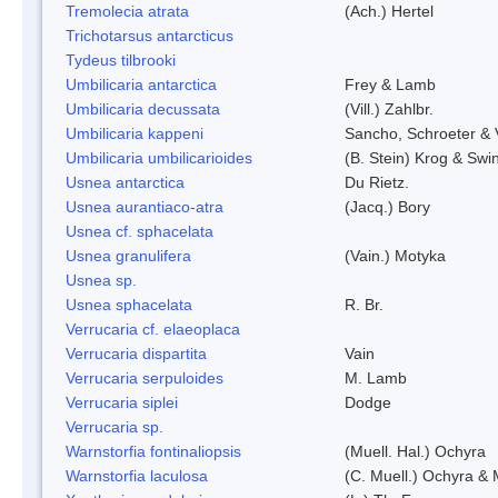
Tremolecia atrata
(Ach.) Hertel
Trichotarsus antarcticus
Tydeus tilbrooki
Umbilicaria antarctica
Frey & Lamb
Umbilicaria decussata
(Vill.) Zahlbr.
Umbilicaria kappeni
Sancho, Schroeter & 
Umbilicaria umbilicarioides
(B. Stein) Krog & Sw
Usnea antarctica
Du Rietz.
Usnea aurantiaco-atra
(Jacq.) Bory
Usnea cf. sphacelata
Usnea granulifera
(Vain.) Motyka
Usnea sp.
Usnea sphacelata
R. Br.
Verrucaria cf. elaeoplaca
Verrucaria dispartita
Vain
Verrucaria serpuloides
M. Lamb
Verrucaria siplei
Dodge
Verrucaria sp.
Warnstorfia fontinaliopsis
(Muell. Hal.) Ochyra
Warnstorfia laculosa
(C. Muell.) Ochyra & 