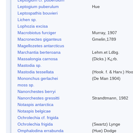
Leptogium puberulum
Hue
Leptospathis bouvieri
Lichen sp.
Lophozia excisa
Macrobiotus furciger
Murray, 1907
Macronectes giganteus
Gmelin,1789
Magellozetes antarcticus
Marchantia berteroana
Lehm.et Ldbg.
Massalongia carnosa
(Dicks.) K¿rb.
Mastodia sp.
Mastodia tessellata
(Hook. f. & Harv.) Hoo
Mononchus gerlachei
(De Man 1904)
moss sp.
Nanorchestes berryi
Nanorchestes gressitti
Strandtmann, 1982
Notaspis antarctica
Notaspis belgicae
Ochrolechia cf. frigida
Ochrolechia frigida
(Swartz) Lynge
Omphalodina errabunda
(Hue) Dodge