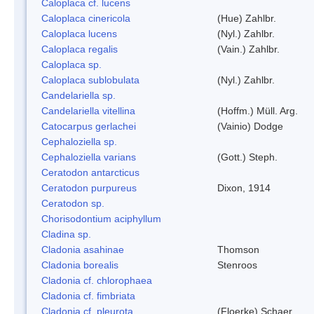
Caloplaca cf. lucens
Caloplaca cinericola
(Hue) Zahlbr.
Caloplaca lucens
(Nyl.) Zahlbr.
Caloplaca regalis
(Vain.) Zahlbr.
Caloplaca sp.
Caloplaca sublobulata
(Nyl.) Zahlbr.
Candelariella sp.
Candelariella vitellina
(Hoffm.) Müll. Arg.
Catocarpus gerlachei
(Vainio) Dodge
Cephaloziella sp.
Cephaloziella varians
(Gott.) Steph.
Ceratodon antarcticus
Ceratodon purpureus
Dixon, 1914
Ceratodon sp.
Chorisodontium aciphyllum
Cladina sp.
Cladonia asahinae
Thomson
Cladonia borealis
Stenroos
Cladonia cf. chlorophaea
Cladonia cf. fimbriata
Cladonia cf. pleurota
(Floerke) Schaer.