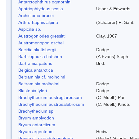
Antarctophthirus ogmorhini
Apotriophtydeus scotia
Usher & Edwards
Archistoma brucei
Arthrorhaphis alpina
(Schaerer) R. Sant.
Aspicilia sp.
Austrogoniodes gressitti
Clay, 1967
Austromenopon oschei
Bacidia skottsbergii
Dodge
Barbilophozia hatcheri
(A.Evans) Steph.
Bartramia patens
Brid.
Belgica antarctica
Beltraminia cf. molholmi
Beltraminia molholmi
Dodge
Blastenia tyleri
Dodge
Brachythecium austroglareosum
(C. Muell.) Par.
Brachythecium austrosalebrosum
(C. Muell.) Kindb.
Brachythecium sp.
Bryum amblyodon
Bryum antarcticum
Bryum argenteum
Hedw.
Bryum cf. pseudotriquetrum
(Hedw.) Gaertn., Mey