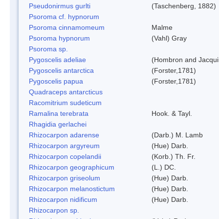
Pseudonirmus gurlti
(Taschenberg, 1882)
Psoroma cf. hypnorum
Psoroma cinnamomeum
Malme
Psoroma hypnorum
(Vahl) Gray
Psoroma sp.
Pygoscelis adeliae
(Hombron and Jacqui
Pygoscelis antarctica
(Forster,1781)
Pygoscelis papua
(Forster,1781)
Quadraceps antarcticus
Racomitrium sudeticum
Ramalina terebrata
Hook. & Tayl.
Rhagidia gerlachei
Rhizocarpon adarense
(Darb.) M. Lamb
Rhizocarpon argyreum
(Hue) Darb.
Rhizocarpon copelandii
(Korb.) Th. Fr.
Rhizocarpon geographicum
(L.) DC.
Rhizocarpon griseolum
(Hue) Darb.
Rhizocarpon melanostictum
(Hue) Darb.
Rhizocarpon nidificum
(Hue) Darb.
Rhizocarpon sp.