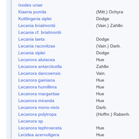
Ixodes uriae
Kiaeria pumila
(Mitt.) Ochyra
Kuttlingeria siplei
Dodge
Lecania brialmontii
(Vain.) Zahlbr.
Lecania cf. brialmontii
Lecania laeta
Dodge
Lecania racovitzae
(Vain.) Darb.
Lecania siplei
Dodge
Lecanora alutacea
Hue
Lecanora antarcticella
Zahlbr.
Lecanora dancoensis
Vain.
Lecanora gainiana
Hue
Lecanora humillima
Hue
Lecanora margaritae
Hue
Lecanora miranda
Hue
Lecanora mons-nivis
Darb.
Lecanora polytropa
(Hoffm.) Rabenh.
Lecanora sp.
Lecanora tephroeceta
Hue
Lecidea acervuligera
Hue