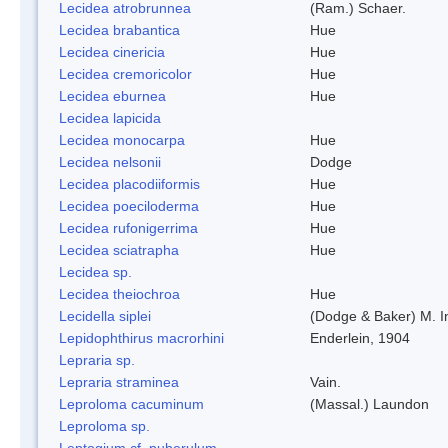
Lecidea atrobrunnea
(Ram.) Schaer.
Lecidea brabantica
Hue
Lecidea cinericia
Hue
Lecidea cremoricolor
Hue
Lecidea eburnea
Hue
Lecidea lapicida
Lecidea monocarpa
Hue
Lecidea nelsonii
Dodge
Lecidea placodiiformis
Hue
Lecidea poeciloderma
Hue
Lecidea rufonigerrima
Hue
Lecidea sciatrapha
Hue
Lecidea sp.
Lecidea theiochroa
Hue
Lecidella siplei
(Dodge & Baker) M. 
Lepidophthirus macrorhini
Enderlein, 1904
Lepraria sp.
Lepraria straminea
Vain.
Leproloma cacuminum
(Massal.) Laundon
Leproloma sp.
Leptogium cf. puberulum