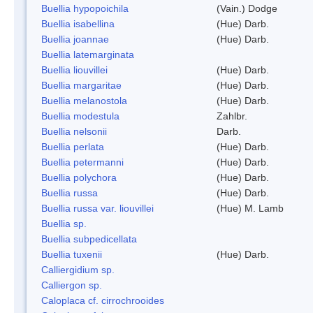
Buellia hypopoichila
(Vain.) Dodge
Buellia isabellina
(Hue) Darb.
Buellia joannae
(Hue) Darb.
Buellia latemarginata
Buellia liouvillei
(Hue) Darb.
Buellia margaritae
(Hue) Darb.
Buellia melanostola
(Hue) Darb.
Buellia modestula
Zahlbr.
Buellia nelsonii
Darb.
Buellia perlata
(Hue) Darb.
Buellia petermanni
(Hue) Darb.
Buellia polychora
(Hue) Darb.
Buellia russa
(Hue) Darb.
Buellia russa var. liouvillei
(Hue) M. Lamb
Buellia sp.
Buellia subpedicellata
Buellia tuxenii
(Hue) Darb.
Calliergidium sp.
Calliergon sp.
Caloplaca cf. cirrochrooides