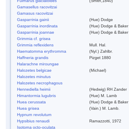
Fulmarus glacialoides
(Smith,1840)
Gamasellus racovitzai
Gamasus racovitzai
Gasparrinia gainii
(Hue) Dodge
Gasparrinia inordinata
(Hue) Dodge & Baker
Gasparrinia joannae
(Hue) Dodge & Baker
Grimmia cf. grisea
Grimmia reflexidens
Mull. Hal.
Haematomma erythromma
(Nyl.) Zahlbr.
Haffneria grandis
Pizget 1880
Halarachne miroungae
Halozetes belgicae
(Michael)
Halozetes minutus
Halozetes necrophagous
Hennediella heimii
(Hedwig) RH Zander
Himantormia lugubris
(Hue) M. Lamb
Huea cerussata
(Hue) Dodge & Baker
Huea grisea
(Vain.) M. Lamb.
Hypnum revolutum
Hypsibius renaudi
Ramazzotti, 1972
Isotoma octo-oculata