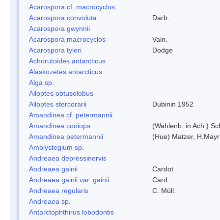
Acarospora cf. macrocyclos
Acarospora convoluta
Darb.
Acarospora gwynnii
Acarospora macrocyclos
Vain.
Acarospora tyleri
Dodge
Achorutoides antarcticus
Alaskozetes antarcticus
Alga sp.
Alloptes obtusolobus
Alloptes stercorarii
Dubinin 1952
Amandinea cf. petermannii
Amandinea coniops
(Wahlenb. in Ach.) S
Amandinea petermannii
(Hue) Matzer, H,Mayr
Amblystegium sp.
Andreaea depressinervis
Andreaea gainii
Cardot
Andreaea gainii var. gainii
Card.
Andreaea regularis
C. Müll.
Andreaea sp.
Antarctophthirus lobodontis