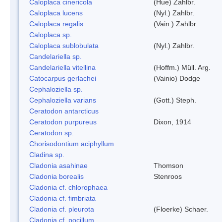
Caloplaca cinericola
(Hue) Zahlbr.
Caloplaca lucens
(Nyl.) Zahlbr.
Caloplaca regalis
(Vain.) Zahlbr.
Caloplaca sp.
Caloplaca sublobulata
(Nyl.) Zahlbr.
Candelariella sp.
Candelariella vitellina
(Hoffm.) Müll. Arg.
Catocarpus gerlachei
(Vainio) Dodge
Cephaloziella sp.
Cephaloziella varians
(Gott.) Steph.
Ceratodon antarcticus
Ceratodon purpureus
Dixon, 1914
Ceratodon sp.
Chorisodontium aciphyllum
Cladina sp.
Cladonia asahinae
Thomson
Cladonia borealis
Stenroos
Cladonia cf. chlorophaea
Cladonia cf. fimbriata
Cladonia cf. pleurota
(Floerke) Schaer.
Cladonia cf. pocillum