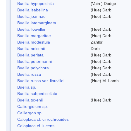
Buellia hypopoichila
(Vain.) Dodge
Buellia isabellina
(Hue) Darb.
Buellia joannae
(Hue) Darb.
Buellia latemarginata
Buellia liouvillei
(Hue) Darb.
Buellia margaritae
(Hue) Darb.
Buellia modestula
Zahlbr.
Buellia nelsonii
Darb.
Buellia perlata
(Hue) Darb.
Buellia petermanni
(Hue) Darb.
Buellia polychora
(Hue) Darb.
Buellia russa
(Hue) Darb.
Buellia russa var. liouvillei
(Hue) M. Lamb
Buellia sp.
Buellia subpedicellata
Buellia tuxenii
(Hue) Darb.
Calliergidium sp.
Calliergon sp.
Caloplaca cf. cirrochrooides
Caloplaca cf. lucens