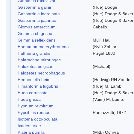
Gamasus racovitzai
Gasparrinia gainii
(Hue) Dodge
Gasparrinia inordinata
(Hue) Dodge & Baker
Gasparrinia joannae
(Hue) Dodge & Baker
Glomus antarcticum
Cabello
Grimmia cf. grisea
Grimmia reflexidens
Mull. Hal.
Haematomma erythromma
(Nyl.) Zahlbr.
Haffneria grandis
Pizget 1880
Halarachne miroungae
Halozetes belgicae
(Michael)
Halozetes necrophagous
Hennediella heimii
(Hedwig) RH Zander
Himantormia lugubris
(Hue) M. Lamb
Huea cerussata
(Hue) Dodge & Baker
Huea grisea
(Vain.) M. Lamb.
Hypnum revolutum
Hypsibius renaudi
Ramazzotti, 1972
Isotoma octo-oculata
Ixodes uriae
Kiaeria pumila
(Mitt.) Ochyra