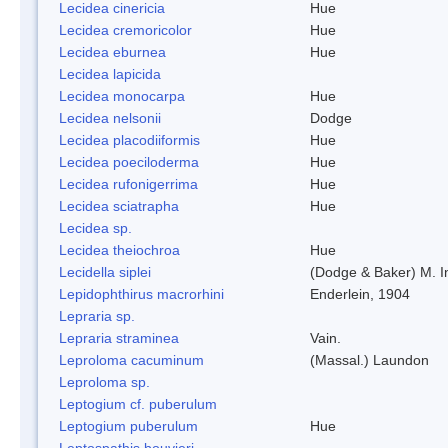
Lecidea cinericia
Hue
Lecidea cremoricolor
Hue
Lecidea eburnea
Hue
Lecidea lapicida
Lecidea monocarpa
Hue
Lecidea nelsonii
Dodge
Lecidea placodiiformis
Hue
Lecidea poeciloderma
Hue
Lecidea rufonigerrima
Hue
Lecidea sciatrapha
Hue
Lecidea sp.
Lecidea theiochroa
Hue
Lecidella siplei
(Dodge & Baker) M. 
Lepidophthirus macrorhini
Enderlein, 1904
Lepraria sp.
Lepraria straminea
Vain.
Leproloma cacuminum
(Massal.) Laundon
Leproloma sp.
Leptogium cf. puberulum
Leptogium puberulum
Hue
Leptospathis bouvieri