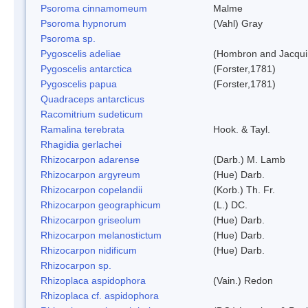
Psoroma cinnamomeum
Malme
Psoroma hypnorum
(Vahl) Gray
Psoroma sp.
Pygoscelis adeliae
(Hombron and Jacqui
Pygoscelis antarctica
(Forster,1781)
Pygoscelis papua
(Forster,1781)
Quadraceps antarcticus
Racomitrium sudeticum
Ramalina terebrata
Hook. & Tayl.
Rhagidia gerlachei
Rhizocarpon adarense
(Darb.) M. Lamb
Rhizocarpon argyreum
(Hue) Darb.
Rhizocarpon copelandii
(Korb.) Th. Fr.
Rhizocarpon geographicum
(L.) DC.
Rhizocarpon griseolum
(Hue) Darb.
Rhizocarpon melanostictum
(Hue) Darb.
Rhizocarpon nidificum
(Hue) Darb.
Rhizocarpon sp.
Rhizoplaca aspidophora
(Vain.) Redon
Rhizoplaca cf. aspidophora