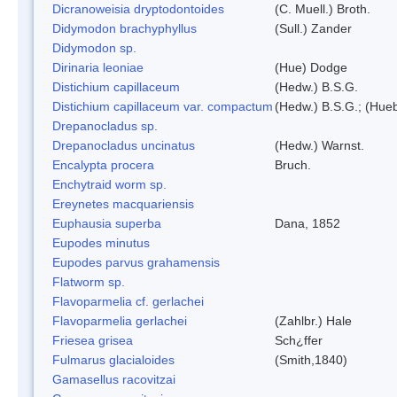
Dicranoweisia dryptodontoides
(C. Muell.) Broth.
Didymodon brachyphyllus
(Sull.) Zander
Didymodon sp.
Dirinaria leoniae
(Hue) Dodge
Distichium capillaceum
(Hedw.) B.S.G.
Distichium capillaceum var. compactum
(Hedw.) B.S.G.; (Hueb
Drepanocladus sp.
Drepanocladus uncinatus
(Hedw.) Warnst.
Encalypta procera
Bruch.
Enchytraid worm sp.
Ereynetes macquariensis
Euphausia superba
Dana, 1852
Eupodes minutus
Eupodes parvus grahamensis
Flatworm sp.
Flavoparmelia cf. gerlachei
Flavoparmelia gerlachei
(Zahlbr.) Hale
Friesea grisea
Sch¿ffer
Fulmarus glacialoides
(Smith,1840)
Gamasellus racovitzai