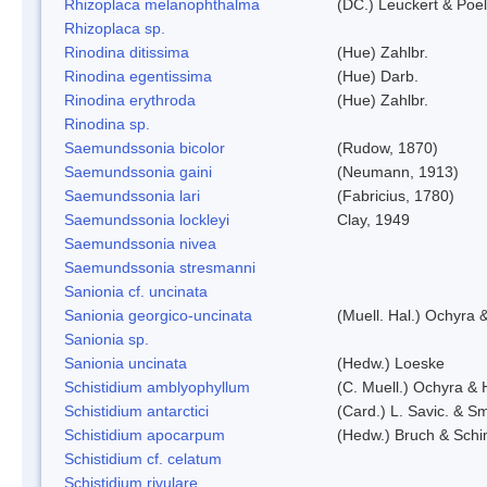
Rhizoplaca melanophthalma
(DC.) Leuckert & Poel
Rhizoplaca sp.
Rinodina ditissima
(Hue) Zahlbr.
Rinodina egentissima
(Hue) Darb.
Rinodina erythroda
(Hue) Zahlbr.
Rinodina sp.
Saemundssonia bicolor
(Rudow, 1870)
Saemundssonia gaini
(Neumann, 1913)
Saemundssonia lari
(Fabricius, 1780)
Saemundssonia lockleyi
Clay, 1949
Saemundssonia nivea
Saemundssonia stresmanni
Sanionia cf. uncinata
Sanionia georgico-uncinata
(Muell. Hal.) Ochyra
Sanionia sp.
Sanionia uncinata
(Hedw.) Loeske
Schistidium amblyophyllum
(C. Muell.) Ochyra & 
Schistidium antarctici
(Card.) L. Savic. & Sm
Schistidium apocarpum
(Hedw.) Bruch & Schi
Schistidium cf. celatum
Schistidium rivulare