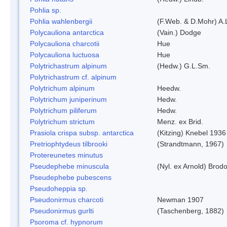
Pohlia sp.
Pohlia wahlenbergii
(F.Web. & D.Mohr) A.
Polycauliona antarctica
(Vain.) Dodge
Polycauliona charcotii
Hue
Polycauliona luctuosa
Hue
Polytrichastrum alpinum
(Hedw.) G.L.Sm.
Polytrichastrum cf. alpinum
Polytrichum alpinum
Heedw.
Polytrichum juniperinum
Hedw.
Polytrichum piliferum
Hedw.
Polytrichum strictum
Menz. ex Brid.
Prasiola crispa subsp. antarctica
(Kitzing) Knebel 1936
Pretriophtydeus tilbrooki
(Strandtmann, 1967)
Protereunetes minutus
Pseudephebe minuscula
(Nyl. ex Arnold) Bro
Pseudephebe pubescens
Pseudoheppia sp.
Pseudonirmus charcoti
Newman 1907
Pseudonirmus gurlti
(Taschenberg, 1882)
Psoroma cf. hypnorum