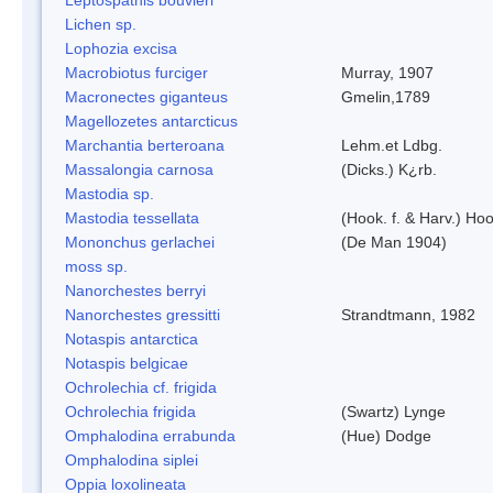
Lichen sp.
Lophozia excisa
Macrobiotus furciger
Murray, 1907
Macronectes giganteus
Gmelin,1789
Magellozetes antarcticus
Marchantia berteroana
Lehm.et Ldbg.
Massalongia carnosa
(Dicks.) K¿rb.
Mastodia sp.
Mastodia tessellata
(Hook. f. & Harv.) Hoo
Mononchus gerlachei
(De Man 1904)
moss sp.
Nanorchestes berryi
Nanorchestes gressitti
Strandtmann, 1982
Notaspis antarctica
Notaspis belgicae
Ochrolechia cf. frigida
Ochrolechia frigida
(Swartz) Lynge
Omphalodina errabunda
(Hue) Dodge
Omphalodina siplei
Oppia loxolineata