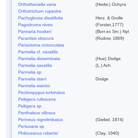
Orthotheciella varia
(Hedw.) Ochyra
Orthotrichum rupestre
Pachyglossa dissitifolia
Herz. & Grolle
Pagodroma nivea
(Forster,1777)
Pannaria hookeri
(Borr.ex Sm.) Nyl.
Paraclisis obscura
(Rudow, 1869)
Parisotoma octooculata
Parmelia cf. saxatilis
Parmelia disseminata
(Hue) Dodge
Parmelia saxatilis
(L.) Ach.
Parmelia sp.
Parmelia starri
Dodge
Parmelia wainioi
Pectinopygus turbinatus
Peltigera rufescens
Peltigera sp.
Penthaleus villosus
Perineus nigrolimbatus
(Giebel, 1874)
Pertusaria sp.
Philoceanus robertsi
(Clay, 1940)