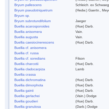
Bryum pallescens
Schleich. ex Schwaeg
Bryum pseudotriquetrum
(Hedw.) Gaertn., Mey
Bryum sp.
Bryum subrotundifolium
Jaeger
Buellia acarosporoides
(Hue) Darb.
Buellia anisomera
Vain.
Buellia augusta
Vain.
Buellia caesiocinerescens
(Hue) Darb.
Buellia cf. anisomera
Buellia cf. russa
Buellia cf. soredians
Filson
Buellia charcotii
(Hue) Darb.
Buellia cladocarpiza
Lamb
Buellia crassa
Buellia dichromatina
(Hue) Darb.
Buellia dimorphota
(Hue) Darb.
Buellia gainii
(Hue) Darb.
Buellia gerlachei
(Vain.) Dodge
Buellia goudieri
(Hue) Darb.
Buellia granulosa
(Darb.) Dodge