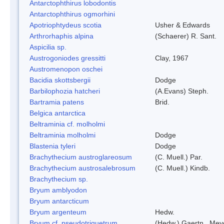
Antarctophthirus lobodontis
Antarctophthirus ogmorhini
Apotriophtydeus scotia
Usher & Edwards
Arthrorhaphis alpina
(Schaerer) R. Sant.
Aspicilia sp.
Austrogoniodes gressitti
Clay, 1967
Austromenopon oschei
Bacidia skottsbergii
Dodge
Barbilophozia hatcheri
(A.Evans) Steph.
Bartramia patens
Brid.
Belgica antarctica
Beltraminia cf. molholmi
Beltraminia molholmi
Dodge
Blastenia tyleri
Dodge
Brachythecium austroglareosum
(C. Muell.) Par.
Brachythecium austrosalebrosum
(C. Muell.) Kindb.
Brachythecium sp.
Bryum amblyodon
Bryum antarcticum
Bryum argenteum
Hedw.
Bryum cf. pseudotriquetrum
(Hedw.) Gaertn., Mey