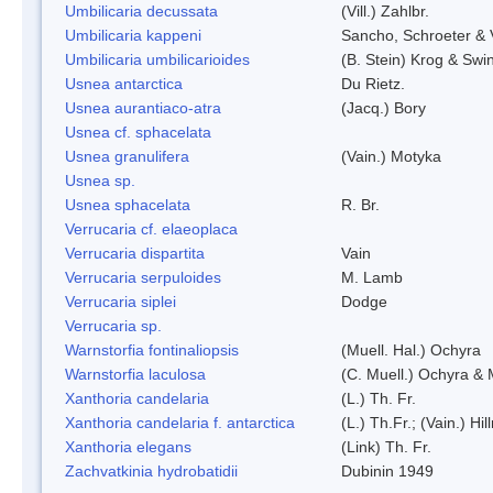
Umbilicaria decussata
(Vill.) Zahlbr.
Umbilicaria kappeni
Sancho, Schroeter & 
Umbilicaria umbilicarioides
(B. Stein) Krog & Sw
Usnea antarctica
Du Rietz.
Usnea aurantiaco-atra
(Jacq.) Bory
Usnea cf. sphacelata
Usnea granulifera
(Vain.) Motyka
Usnea sp.
Usnea sphacelata
R. Br.
Verrucaria cf. elaeoplaca
Verrucaria dispartita
Vain
Verrucaria serpuloides
M. Lamb
Verrucaria siplei
Dodge
Verrucaria sp.
Warnstorfia fontinaliopsis
(Muell. Hal.) Ochyra
Warnstorfia laculosa
(C. Muell.) Ochyra & 
Xanthoria candelaria
(L.) Th. Fr.
Xanthoria candelaria f. antarctica
(L.) Th.Fr.; (Vain.) Hil
Xanthoria elegans
(Link) Th. Fr.
Zachvatkinia hydrobatidii
Dubinin 1949