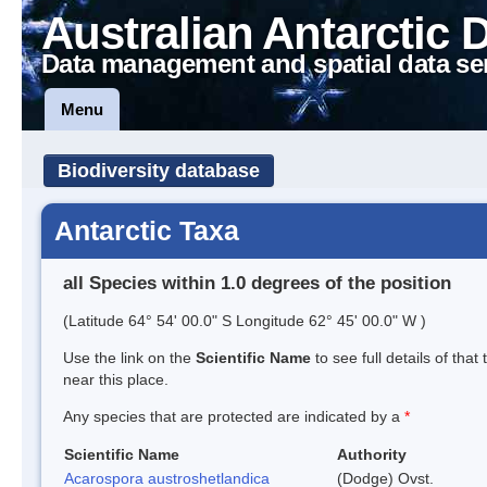
Australian Antarctic 
Data management and spatial data se
Menu
Biodiversity database
Antarctic Taxa
all Species within 1.0 degrees of the position
(Latitude 64° 54' 00.0" S Longitude 62° 45' 00.0" W )
Use the link on the
Scientific Name
to see full details of that
near this place.
Any species that are protected are indicated by a
*
Scientific Name
Authority
Acarospora austroshetlandica
(Dodge) Ovst.