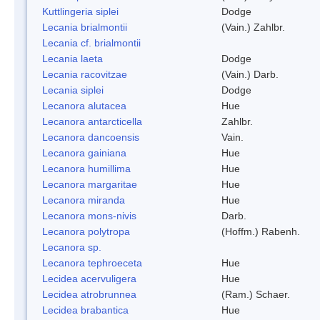
Kuttlingeria siplei
Dodge
Lecania brialmontii
(Vain.) Zahlbr.
Lecania cf. brialmontii
Lecania laeta
Dodge
Lecania racovitzae
(Vain.) Darb.
Lecania siplei
Dodge
Lecanora alutacea
Hue
Lecanora antarcticella
Zahlbr.
Lecanora dancoensis
Vain.
Lecanora gainiana
Hue
Lecanora humillima
Hue
Lecanora margaritae
Hue
Lecanora miranda
Hue
Lecanora mons-nivis
Darb.
Lecanora polytropa
(Hoffm.) Rabenh.
Lecanora sp.
Lecanora tephroeceta
Hue
Lecidea acervuligera
Hue
Lecidea atrobrunnea
(Ram.) Schaer.
Lecidea brabantica
Hue