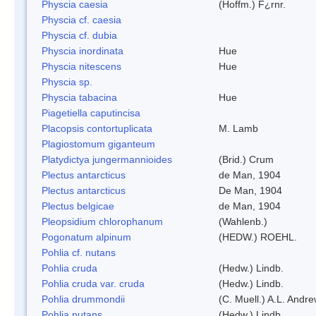
Physcia caesia
(Hoffm.) F¿rnr.
Physcia cf. caesia
Physcia cf. dubia
Physcia inordinata
Hue
Physcia nitescens
Hue
Physcia sp.
Physcia tabacina
Hue
Piagetiella caputincisa
Placopsis contortuplicata
M. Lamb
Plagiostomum giganteum
Platydictya jungermannioides
(Brid.) Crum
Plectus antarcticus
de Man, 1904
Plectus antarcticus
De Man, 1904
Plectus belgicae
de Man, 1904
Pleopsidium chlorophanum
(Wahlenb.)
Pogonatum alpinum
(HEDW.) ROEHL.
Pohlia cf. nutans
Pohlia cruda
(Hedw.) Lindb.
Pohlia cruda var. cruda
(Hedw.) Lindb.
Pohlia drummondii
(C. Muell.) A.L. Andr
Pohlia nutans
(Hedw.) Lindb.