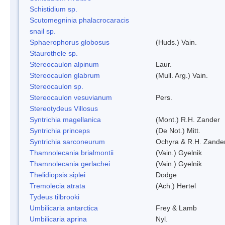
Schistidium sp.
Scutomegninia phalacrocaracis
snail sp.
Sphaerophorus globosus
(Huds.) Vain.
Staurothele sp.
Stereocaulon alpinum
Laur.
Stereocaulon glabrum
(Mull. Arg.) Vain.
Stereocaulon sp.
Stereocaulon vesuvianum
Pers.
Stereotydeus Villosus
Syntrichia magellanica
(Mont.) R.H. Zander
Syntrichia princeps
(De Not.) Mitt.
Syntrichia sarconeurum
Ochyra & R.H. Zande
Thamnolecania brialmontii
(Vain.) Gyelnik
Thamnolecania gerlachei
(Vain.) Gyelnik
Thelidiopsis siplei
Dodge
Tremolecia atrata
(Ach.) Hertel
Tydeus tilbrooki
Umbilicaria antarctica
Frey & Lamb
Umbilicaria aprina
Nyl.