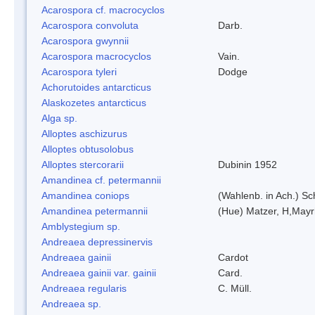
Acarospora cf. macrocyclos
Acarospora convoluta
Darb.
Acarospora gwynnii
Acarospora macrocyclos
Vain.
Acarospora tyleri
Dodge
Achorutoides antarcticus
Alaskozetes antarcticus
Alga sp.
Alloptes aschizurus
Alloptes obtusolobus
Alloptes stercorarii
Dubinin 1952
Amandinea cf. petermannii
Amandinea coniops
(Wahlenb. in Ach.) S
Amandinea petermannii
(Hue) Matzer, H,Mayr
Amblystegium sp.
Andreaea depressinervis
Andreaea gainii
Cardot
Andreaea gainii var. gainii
Card.
Andreaea regularis
C. Müll.
Andreaea sp.