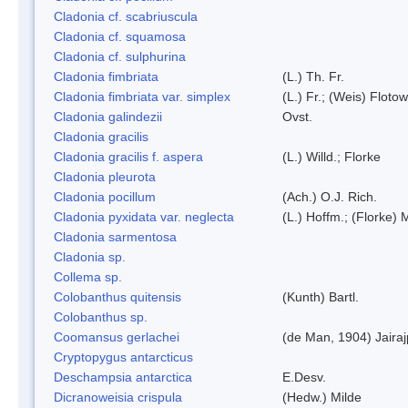
Cladonia cf. scabriuscula
Cladonia cf. squamosa
Cladonia cf. sulphurina
Cladonia fimbriata
(L.) Th. Fr.
Cladonia fimbriata var. simplex
(L.) Fr.; (Weis) Flotow
Cladonia galindezii
Ovst.
Cladonia gracilis
Cladonia gracilis f. aspera
(L.) Willd.; Florke
Cladonia pleurota
Cladonia pocillum
(Ach.) O.J. Rich.
Cladonia pyxidata var. neglecta
(L.) Hoffm.; (Florke) 
Cladonia sarmentosa
Cladonia sp.
Collema sp.
Colobanthus quitensis
(Kunth) Bartl.
Colobanthus sp.
Coomansus gerlachei
(de Man, 1904) Jaira
Cryptopygus antarcticus
Deschampsia antarctica
E.Desv.
Dicranoweisia crispula
(Hedw.) Milde