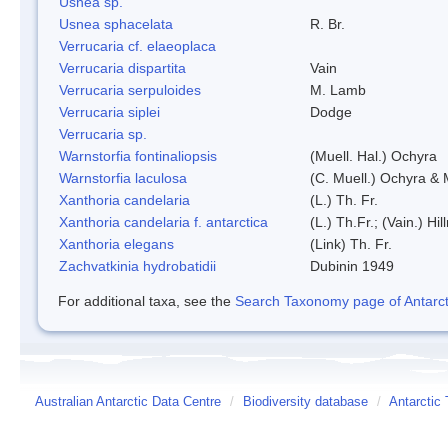
Usnea sp.
Usnea sphacelata
R. Br.
Verrucaria cf. elaeoplaca
Verrucaria dispartita
Vain
Verrucaria serpuloides
M. Lamb
Verrucaria siplei
Dodge
Verrucaria sp.
Warnstorfia fontinaliopsis
(Muell. Hal.) Ochyra
Warnstorfia laculosa
(C. Muell.) Ochyra & 
Xanthoria candelaria
(L.) Th. Fr.
Xanthoria candelaria f. antarctica
(L.) Th.Fr.; (Vain.) Hil
Xanthoria elegans
(Link) Th. Fr.
Zachvatkinia hydrobatidii
Dubinin 1949
For additional taxa, see the
Search Taxonomy page of Antarcti
Australian Antarctic Data Centre
/
Biodiversity database
/
Antarctic