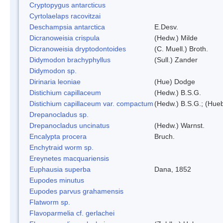
Cryptopygus antarcticus
Cyrtolaelaps racovitzai
Deschampsia antarctica
E.Desv.
Dicranoweisia crispula
(Hedw.) Milde
Dicranoweisia dryptodontoides
(C. Muell.) Broth.
Didymodon brachyphyllus
(Sull.) Zander
Didymodon sp.
Dirinaria leoniae
(Hue) Dodge
Distichium capillaceum
(Hedw.) B.S.G.
Distichium capillaceum var. compactum
(Hedw.) B.S.G.; (Hueb
Drepanocladus sp.
Drepanocladus uncinatus
(Hedw.) Warnst.
Encalypta procera
Bruch.
Enchytraid worm sp.
Ereynetes macquariensis
Euphausia superba
Dana, 1852
Eupodes minutus
Eupodes parvus grahamensis
Flatworm sp.
Flavoparmelia cf. gerlachei