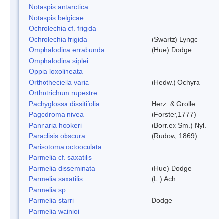
Notaspis antarctica
Notaspis belgicae
Ochrolechia cf. frigida
Ochrolechia frigida
(Swartz) Lynge
Omphalodina errabunda
(Hue) Dodge
Omphalodina siplei
Oppia loxolineata
Orthotheciella varia
(Hedw.) Ochyra
Orthotrichum rupestre
Pachyglossa dissitifolia
Herz. & Grolle
Pagodroma nivea
(Forster,1777)
Pannaria hookeri
(Borr.ex Sm.) Nyl.
Paraclisis obscura
(Rudow, 1869)
Parisotoma octooculata
Parmelia cf. saxatilis
Parmelia disseminata
(Hue) Dodge
Parmelia saxatilis
(L.) Ach.
Parmelia sp.
Parmelia starri
Dodge
Parmelia wainioi