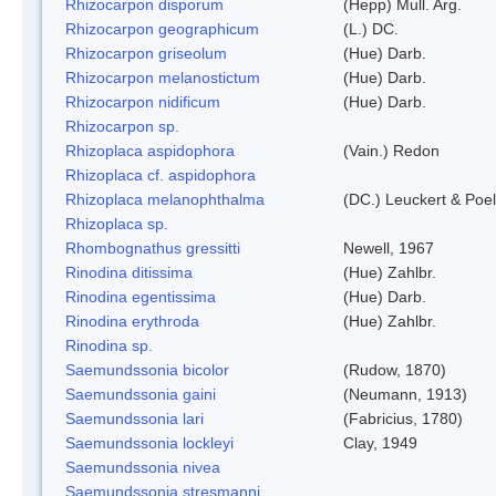
Rhizocarpon disporum
(Hepp) Mull. Arg.
Rhizocarpon geographicum
(L.) DC.
Rhizocarpon griseolum
(Hue) Darb.
Rhizocarpon melanostictum
(Hue) Darb.
Rhizocarpon nidificum
(Hue) Darb.
Rhizocarpon sp.
Rhizoplaca aspidophora
(Vain.) Redon
Rhizoplaca cf. aspidophora
Rhizoplaca melanophthalma
(DC.) Leuckert & Poel
Rhizoplaca sp.
Rhombognathus gressitti
Newell, 1967
Rinodina ditissima
(Hue) Zahlbr.
Rinodina egentissima
(Hue) Darb.
Rinodina erythroda
(Hue) Zahlbr.
Rinodina sp.
Saemundssonia bicolor
(Rudow, 1870)
Saemundssonia gaini
(Neumann, 1913)
Saemundssonia lari
(Fabricius, 1780)
Saemundssonia lockleyi
Clay, 1949
Saemundssonia nivea
Saemundssonia stresmanni