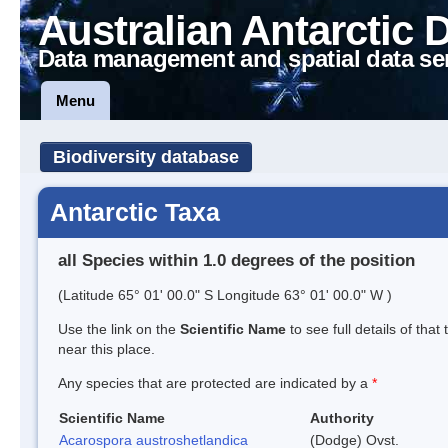
Australian Antarctic 
Data management and spatial data se
Menu
Biodiversity database
Antarctic Taxa
all Species within 1.0 degrees of the position
(Latitude 65° 01' 00.0" S Longitude 63° 01' 00.0" W )
Use the link on the
Scientific Name
to see full details of that
near this place.
Any species that are protected are indicated by a
*
Scientific Name
Authority
Acarospora austroshetlandica
(Dodge) Ovst.