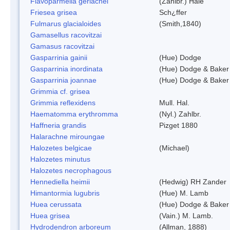
Flavoparmelia gerlachei
(Zahlbr.) Hale
Friesea grisea
Sch¿ffer
Fulmarus glacialoides
(Smith,1840)
Gamasellus racovitzai
Gamasus racovitzai
Gasparrinia gainii
(Hue) Dodge
Gasparrinia inordinata
(Hue) Dodge & Baker
Gasparrinia joannae
(Hue) Dodge & Baker
Grimmia cf. grisea
Grimmia reflexidens
Mull. Hal.
Haematomma erythromma
(Nyl.) Zahlbr.
Haffneria grandis
Pizget 1880
Halarachne miroungae
Halozetes belgicae
(Michael)
Halozetes minutus
Halozetes necrophagous
Hennediella heimii
(Hedwig) RH Zander
Himantormia lugubris
(Hue) M. Lamb
Huea cerussata
(Hue) Dodge & Baker
Huea grisea
(Vain.) M. Lamb.
Hydrodendron arboreum
(Allman, 1888)