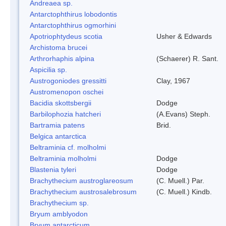
Andreaea sp.
Antarctophthirus lobodontis
Antarctophthirus ogmorhini
Apotriophtydeus scotia
Usher & Edwards
Archistoma brucei
Arthrorhaphis alpina
(Schaerer) R. Sant.
Aspicilia sp.
Austrogoniodes gressitti
Clay, 1967
Austromenopon oschei
Bacidia skottsbergii
Dodge
Barbilophozia hatcheri
(A.Evans) Steph.
Bartramia patens
Brid.
Belgica antarctica
Beltraminia cf. molholmi
Beltraminia molholmi
Dodge
Blastenia tyleri
Dodge
Brachythecium austroglareosum
(C. Muell.) Par.
Brachythecium austrosalebrosum
(C. Muell.) Kindb.
Brachythecium sp.
Bryum amblyodon
Bryum antarcticum