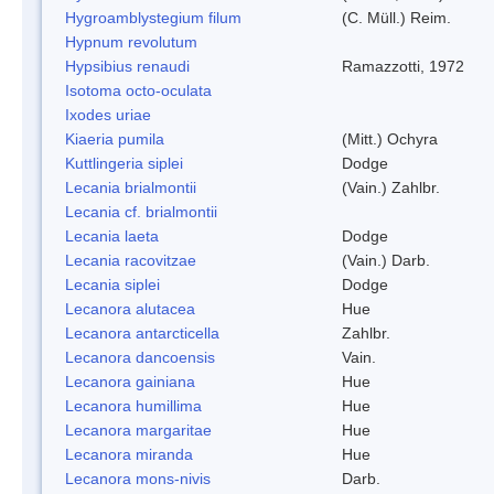
Hygroamblystegium filum
(C. Müll.) Reim.
Hypnum revolutum
Hypsibius renaudi
Ramazzotti, 1972
Isotoma octo-oculata
Ixodes uriae
Kiaeria pumila
(Mitt.) Ochyra
Kuttlingeria siplei
Dodge
Lecania brialmontii
(Vain.) Zahlbr.
Lecania cf. brialmontii
Lecania laeta
Dodge
Lecania racovitzae
(Vain.) Darb.
Lecania siplei
Dodge
Lecanora alutacea
Hue
Lecanora antarcticella
Zahlbr.
Lecanora dancoensis
Vain.
Lecanora gainiana
Hue
Lecanora humillima
Hue
Lecanora margaritae
Hue
Lecanora miranda
Hue
Lecanora mons-nivis
Darb.