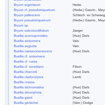
Bryum argenteum
Hedw.
Bryum cf. pseudotriquetrum
(Hedw.) Gaertn., Mey
Bryum pallescens
Schleich. ex Schwaeg
Bryum pseudotriquetrum
(Hedw.) Gaertn., Mey
Bryum sp.
Bryum subrotundifolium
Jaeger
Buellia acarosporoides
(Hue) Darb.
Buellia anisomera
Vain.
Buellia augusta
Vain.
Buellia caesiocinerescens
(Hue) Darb.
Buellia cf. anisomera
Buellia cf. russa
Buellia cf. soredians
Filson
Buellia charcotii
(Hue) Darb.
Buellia cladocarpiza
Lamb
Buellia crassa
Buellia dichromatina
(Hue) Darb.
Buellia dimorphota
(Hue) Darb.
Buellia gainii
(Hue) Darb.
Buellia gerlachei
(Vain.) Dodge