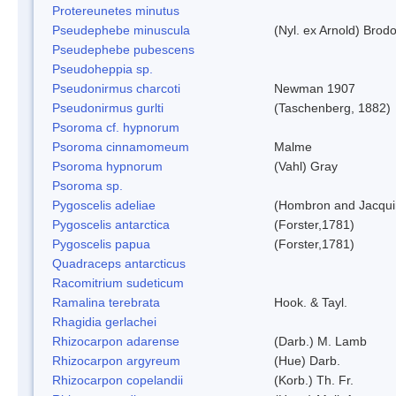
Protereunetes minutus
Pseudephebe minuscula
(Nyl. ex Arnold) Bro
Pseudephebe pubescens
Pseudoheppia sp.
Pseudonirmus charcoti
Newman 1907
Pseudonirmus gurlti
(Taschenberg, 1882)
Psoroma cf. hypnorum
Psoroma cinnamomeum
Malme
Psoroma hypnorum
(Vahl) Gray
Psoroma sp.
Pygoscelis adeliae
(Hombron and Jacqui
Pygoscelis antarctica
(Forster,1781)
Pygoscelis papua
(Forster,1781)
Quadraceps antarcticus
Racomitrium sudeticum
Ramalina terebrata
Hook. & Tayl.
Rhagidia gerlachei
Rhizocarpon adarense
(Darb.) M. Lamb
Rhizocarpon argyreum
(Hue) Darb.
Rhizocarpon copelandii
(Korb.) Th. Fr.