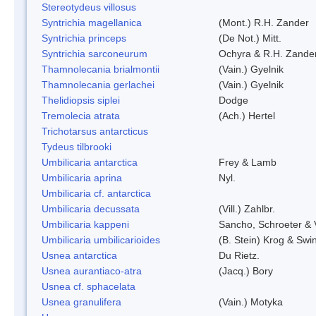
Stereotydeus villosus
Syntrichia magellanica
(Mont.) R.H. Zander
Syntrichia princeps
(De Not.) Mitt.
Syntrichia sarconeurum
Ochyra & R.H. Zande
Thamnolecania brialmontii
(Vain.) Gyelnik
Thamnolecania gerlachei
(Vain.) Gyelnik
Thelidiopsis siplei
Dodge
Tremolecia atrata
(Ach.) Hertel
Trichotarsus antarcticus
Tydeus tilbrooki
Umbilicaria antarctica
Frey & Lamb
Umbilicaria aprina
Nyl.
Umbilicaria cf. antarctica
Umbilicaria decussata
(Vill.) Zahlbr.
Umbilicaria kappeni
Sancho, Schroeter & 
Umbilicaria umbilicarioides
(B. Stein) Krog & Sw
Usnea antarctica
Du Rietz.
Usnea aurantiaco-atra
(Jacq.) Bory
Usnea cf. sphacelata
Usnea granulifera
(Vain.) Motyka