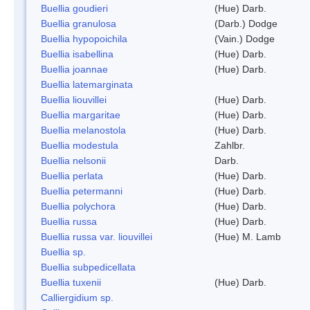
Buellia goudieri
(Hue) Darb.
Buellia granulosa
(Darb.) Dodge
Buellia hypopoichila
(Vain.) Dodge
Buellia isabellina
(Hue) Darb.
Buellia joannae
(Hue) Darb.
Buellia latemarginata
Buellia liouvillei
(Hue) Darb.
Buellia margaritae
(Hue) Darb.
Buellia melanostola
(Hue) Darb.
Buellia modestula
Zahlbr.
Buellia nelsonii
Darb.
Buellia perlata
(Hue) Darb.
Buellia petermanni
(Hue) Darb.
Buellia polychora
(Hue) Darb.
Buellia russa
(Hue) Darb.
Buellia russa var. liouvillei
(Hue) M. Lamb
Buellia sp.
Buellia subpedicellata
Buellia tuxenii
(Hue) Darb.
Calliergidium sp.