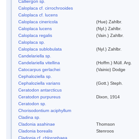
Calliergon sp.
Caloplaca cf. cirrochrooides
Caloplaca cf. lucens
Caloplaca cinericola
(Hue) Zahlbr.
Caloplaca lucens
(Nyl.) Zahlbr.
Caloplaca regalis
(Vain.) Zahlbr.
Caloplaca sp.
Caloplaca sublobulata
(Nyl.) Zahlbr.
Candelariella sp.
Candelariella vitellina
(Hoffm.) Müll. Arg.
Catocarpus gerlachei
(Vainio) Dodge
Cephaloziella sp.
Cephaloziella varians
(Gott.) Steph.
Ceratodon antarcticus
Ceratodon purpureus
Dixon, 1914
Ceratodon sp.
Chorisodontium aciphyllum
Cladina sp.
Cladonia asahinae
Thomson
Cladonia borealis
Stenroos
Cladonia cf. chlorophaea