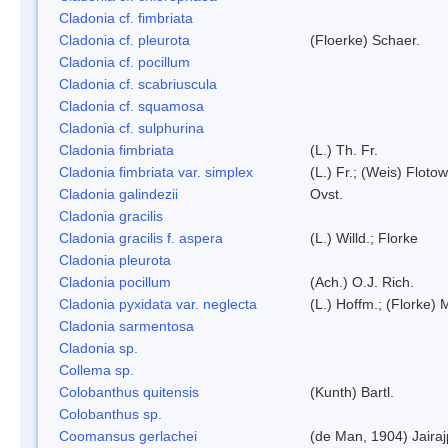
Cladonia cf. fimbriata
Cladonia cf. pleurota
(Floerke) Schaer.
Cladonia cf. pocillum
Cladonia cf. scabriuscula
Cladonia cf. squamosa
Cladonia cf. sulphurina
Cladonia fimbriata
(L.) Th. Fr.
Cladonia fimbriata var. simplex
(L.) Fr.; (Weis) Flotow
Cladonia galindezii
Ovst.
Cladonia gracilis
Cladonia gracilis f. aspera
(L.) Willd.; Florke
Cladonia pleurota
Cladonia pocillum
(Ach.) O.J. Rich.
Cladonia pyxidata var. neglecta
(L.) Hoffm.; (Florke) 
Cladonia sarmentosa
Cladonia sp.
Collema sp.
Colobanthus quitensis
(Kunth) Bartl.
Colobanthus sp.
Coomansus gerlachei
(de Man, 1904) Jaira