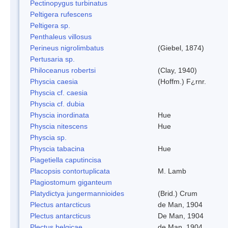
Pectinopygus turbinatus
Peltigera rufescens
Peltigera sp.
Penthaleus villosus
Perineus nigrolimbatus
(Giebel, 1874)
Pertusaria sp.
Philoceanus robertsi
(Clay, 1940)
Physcia caesia
(Hoffm.) F¿rnr.
Physcia cf. caesia
Physcia cf. dubia
Physcia inordinata
Hue
Physcia nitescens
Hue
Physcia sp.
Physcia tabacina
Hue
Piagetiella caputincisa
Placopsis contortuplicata
M. Lamb
Plagiostomum giganteum
Platydictya jungermannioides
(Brid.) Crum
Plectus antarcticus
de Man, 1904
Plectus antarcticus
De Man, 1904
Plectus belgicae
de Man, 1904