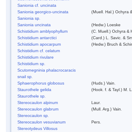
Sanionia cf. uncinata
Sanionia georgico-uncinata
(Muell. Hal.) Ochyra
Sanionia sp.
Sanionia uncinata
(Hedw.) Loeske
Schistidium amblyophyllum
(C. Muell.) Ochyra & 
Schistidium antarctici
(Card.) L. Savic. & Sm
Schistidium apocarpum
(Hedw.) Bruch & Schi
Schistidium cf. celatum
Schistidium rivulare
Schistidium sp.
Scutomegninia phalacrocaracis
snail sp.
Sphaerophorus globosus
(Huds.) Vain.
Staurothele gelida
(Hook. f. & Tayl.) M.
Staurothele sp.
Stereocaulon alpinum
Laur.
Stereocaulon glabrum
(Mull. Arg.) Vain.
Stereocaulon sp.
Stereocaulon vesuvianum
Pers.
Stereotydeus Villosus