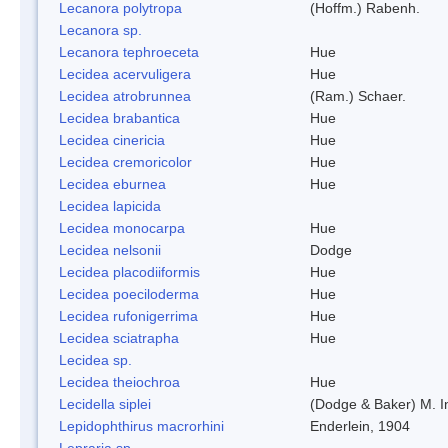
Lecanora polytropa
(Hoffm.) Rabenh.
Lecanora sp.
Lecanora tephroeceta
Hue
Lecidea acervuligera
Hue
Lecidea atrobrunnea
(Ram.) Schaer.
Lecidea brabantica
Hue
Lecidea cinericia
Hue
Lecidea cremoricolor
Hue
Lecidea eburnea
Hue
Lecidea lapicida
Lecidea monocarpa
Hue
Lecidea nelsonii
Dodge
Lecidea placodiiformis
Hue
Lecidea poeciloderma
Hue
Lecidea rufonigerrima
Hue
Lecidea sciatrapha
Hue
Lecidea sp.
Lecidea theiochroa
Hue
Lecidella siplei
(Dodge & Baker) M. 
Lepidophthirus macrorhini
Enderlein, 1904
Lepraria sp.