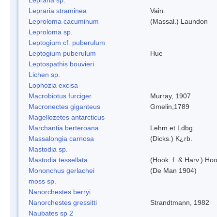
Lepraria straminea
Vain.
Leproloma cacuminum
(Massal.) Laundon
Leproloma sp.
Leptogium cf. puberulum
Leptogium puberulum
Hue
Leptospathis bouvieri
Lichen sp.
Lophozia excisa
Macrobiotus furciger
Murray, 1907
Macronectes giganteus
Gmelin,1789
Magellozetes antarcticus
Marchantia berteroana
Lehm.et Ldbg.
Massalongia carnosa
(Dicks.) K¿rb.
Mastodia sp.
Mastodia tessellata
(Hook. f. & Harv.) Hoo
Mononchus gerlachei
(De Man 1904)
moss sp.
Nanorchestes berryi
Nanorchestes gressitti
Strandtmann, 1982
Naubates sp 2