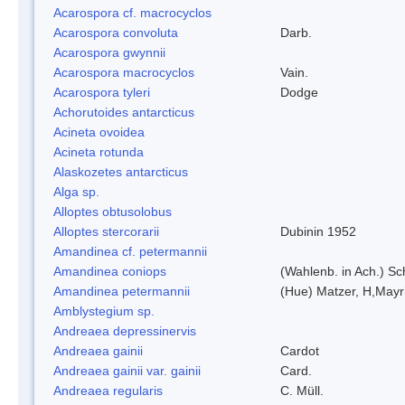
Acarospora cf. macrocyclos
Acarospora convoluta
Darb.
Acarospora gwynnii
Acarospora macrocyclos
Vain.
Acarospora tyleri
Dodge
Achorutoides antarcticus
Acineta ovoidea
Acineta rotunda
Alaskozetes antarcticus
Alga sp.
Alloptes obtusolobus
Alloptes stercorarii
Dubinin 1952
Amandinea cf. petermannii
Amandinea coniops
(Wahlenb. in Ach.) S
Amandinea petermannii
(Hue) Matzer, H,Mayr
Amblystegium sp.
Andreaea depressinervis
Andreaea gainii
Cardot
Andreaea gainii var. gainii
Card.
Andreaea regularis
C. Müll.