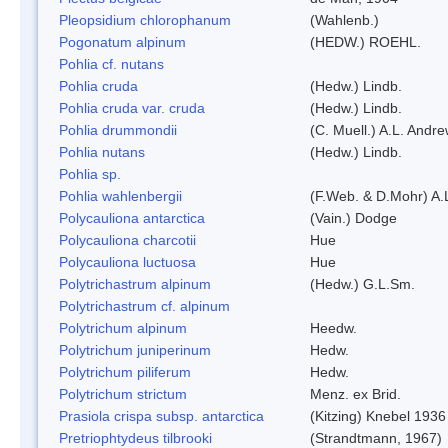
Pleopsidium chlorophanum
(Wahlenb.)
Pogonatum alpinum
(HEDW.) ROEHL.
Pohlia cf. nutans
Pohlia cruda
(Hedw.) Lindb.
Pohlia cruda var. cruda
(Hedw.) Lindb.
Pohlia drummondii
(C. Muell.) A.L. Andr
Pohlia nutans
(Hedw.) Lindb.
Pohlia sp.
Pohlia wahlenbergii
(F.Web. & D.Mohr) A.
Polycauliona antarctica
(Vain.) Dodge
Polycauliona charcotii
Hue
Polycauliona luctuosa
Hue
Polytrichastrum alpinum
(Hedw.) G.L.Sm.
Polytrichastrum cf. alpinum
Polytrichum alpinum
Heedw.
Polytrichum juniperinum
Hedw.
Polytrichum piliferum
Hedw.
Polytrichum strictum
Menz. ex Brid.
Prasiola crispa subsp. antarctica
(Kitzing) Knebel 1936
Pretriophtydeus tilbrooki
(Strandtmann, 1967)